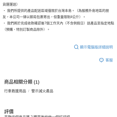
貨運運送）
‧ 我們所提供的產品配送區域僅限於台灣本島。（為服務外島地區的朋
友，本公司一律以郵局包裹寄出，但重量限制4公斤）。
‧ 我們將於完成收款確認後7個工作天內（不含例假日）送產品至指定地點
（預購、特別訂製商品除外）。
顯示電腦版詳細說明
客服
商品相關分類 (1)
行車救援用品
警示滅火產品
評價