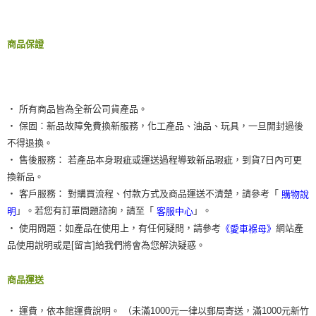
商品保證
‧ 所有商品皆為全新公司貨產品。
‧ 保固：新品故障免費換新服務，化工產品、油品、玩具，一旦開封過後
不得退換。
‧ 售後服務： 若產品本身瑕疵或運送過程導致新品瑕疵，到貨7日內可更
換新品。
‧ 客戶服務： 對購買流程、付款方式及商品運送不清楚，請參考「
購物說
」。若您有訂單問題諮詢，請至「
」。
明
客服中心
‧ 使用問題：如產品在使用上，有任何疑問，請參考
網站產
《愛車褓母》
品使用說明或是[留言]給我們將會為您解決疑惑。
商品運送
‧ 運費，依本館運費說明。 （未滿1000元一律以郵局寄送，滿1000元新竹