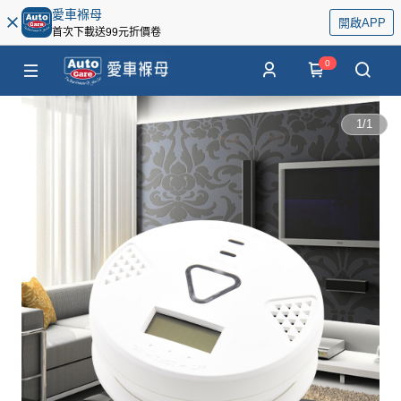
愛車褓母
開啟APP
首次下載送99元折價卷
0
1
/
1