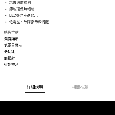
超商取貨付款
精確濃度檢測
華南商業銀行
彰化商業銀行
節能環保無輻射
LINE Pay
上海商業儲蓄銀行
台北富邦商業銀行
國泰世華商業銀行
兆豐國際商業銀行
LED藍光液晶顯示
Apple Pay
臺灣中小企業銀行
台中商業銀行
低電壓、故障指示燈提醒
匯豐（台灣）商業銀行
華泰商業銀行
街口支付
聯邦商業銀行
遠東國際商業銀行
銷售重點
元大商業銀行
永豐商業銀行
悠遊付
濃度顯示
玉山商業銀行
星展（台灣）商業銀行
低電量警示
台新國際商業銀行
中國信託商業銀行
Google Pay
低功耗
台灣樂天信用卡公司
AFTEE先享後付
無輻射
相關說明
智能檢測
【關於「AFTEE先享後付」】
ATM付款
AFTEE先享後付是「在收到商品之後才付款」的支付方式。 讓您購物簡單
便利好安心！
１．簡單：不需註冊會員、不需綁卡、不需儲值。
運送方式
詳細說明
相關推薦
２．便利：只要手機號碼，簡訊認證，即可結帳。
３．安心：先確認商品／服務後，再付款。
全家付款取貨
每筆NT$60，滿NT$490(含以上)免運費
【「AFTEE先享後付」結帳流程】
１．於結帳方式選擇「AFTEE先享後付」後，將跳轉至「AFTEE先享後付」
付款後全家取貨
結帳頁面，進行簡訊認證並確認金額後，即可完成結帳。