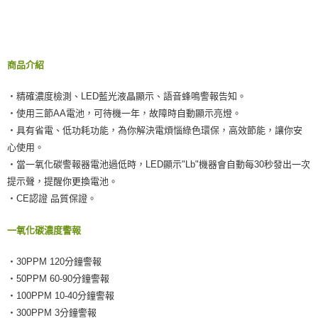
商品介紹
‧精確濃度檢測、LED藍光液晶顯示、語音蜂鳴警報告知。
‧使用三節AA電池，可待機一年，故障時自動顯示亮燈。
‧具有省電、低功耗功能，為你解決電煩惱綠色環保，高效節能，讓你安
心使用。
‧當一氧化碳警報器電池過低時，LED顯示"Lb"機器會自動每30秒發出一次
提示聲，提醒你更換電池。
‧CE認證 品質保證。
一氧化碳濃度警報
‧30PPM 120分鐘警報
‧50PPM 60-90分鐘警報
‧100PPM 10-40分鐘警報
‧300PPM 3分鐘警報