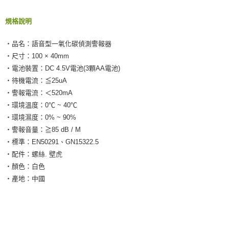
規格說明
‧品名：語音型一氧化碳偵測警報器
‧尺寸：100 × 40mm
‧電池裝置：DC 4.5V電池(3顆AA電池)
‧待機電流：≦25uA
‧警報電流：＜520mA
‧環境溫度：0℃ ~ 40℃
‧環境濕度：0% ~ 90%
‧警報音量：≧85 dB / M
‧標準：EN50291、GN15322.5
‧配件：螺絲. 壁虎
‧顏色：白色
‧產地：中國