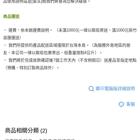
品使用說明或是[留言]給我們將會為您解決疑惑。
商品運送
‧ 運費，依本館運費說明。 （未滿1000元一律以郵局寄送，滿1000元新竹
貨運運送）
‧ 我們所提供的產品配送區域僅限於台灣本島。（為服務外島地區的朋
友，本公司一律以郵局包裹寄出，但重量限制4公斤）。
‧ 我們將於完成收款確認後7個工作天內（不含例假日）送產品至指定地點
（預購、特別訂製商品除外）。
顯示電腦版詳細說明
客服
商品相關分類 (2)