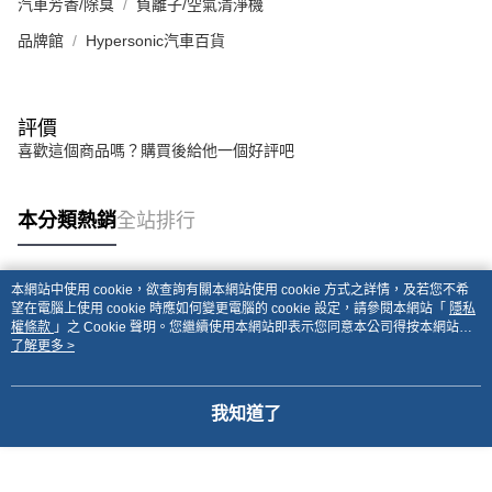
汽車芳香/除臭
負離子/空氣清淨機
品牌館
Hypersonic汽車百貨
評價
喜歡這個商品嗎？購買後給他一個好評吧
本分類熱銷
全站排行
本網站中使用 cookie，欲查詢有關本網站使用 cookie 方式之詳情，及若您不希
熱門標籤
望在電腦上使用 cookie 時應如何變更電腦的 cookie 設定，請參閱本網站「
隱私
權條款
」之 Cookie 聲明。您繼續使用本網站即表示您同意本公司得按本網站使
用條款之 Cookie 聲明使用 cookie。
了解更多 >
我知道了