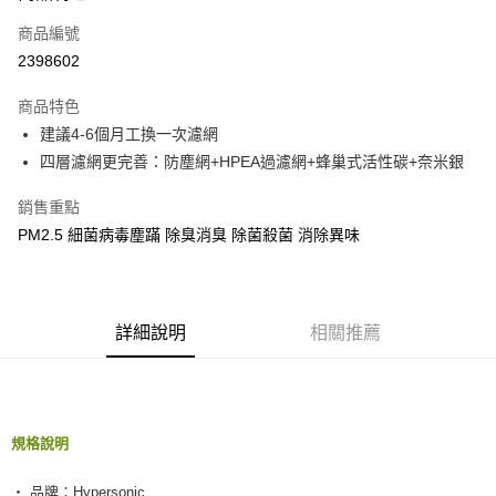
合作金庫商業銀行
第一商業銀行
超商取貨付款
商品編號
華南商業銀行
彰化商業銀行
2398602
LINE Pay
上海商業儲蓄銀行
台北富邦商業銀行
國泰世華商業銀行
兆豐國際商業銀行
商品特色
Apple Pay
臺灣中小企業銀行
台中商業銀行
建議4-6個月工換一次濾網
匯豐（台灣）商業銀行
華泰商業銀行
街口支付
四層濾網更完善：防塵網+HPEA過濾網+蜂巢式活性碳+奈米銀
聯邦商業銀行
遠東國際商業銀行
元大商業銀行
永豐商業銀行
悠遊付
銷售重點
玉山商業銀行
星展（台灣）商業銀行
台新國際商業銀行
中國信託商業銀行
Google Pay
PM2.5 細菌病毒塵蹣 除臭消臭 除菌殺菌 消除異味
台灣樂天信用卡公司
AFTEE先享後付
相關說明
【關於「AFTEE先享後付」】
詳細說明
相關推薦
ATM付款
AFTEE先享後付是「在收到商品之後才付款」的支付方式。 讓您購物簡單
便利好安心！
１．簡單：不需註冊會員、不需綁卡、不需儲值。
運送方式
２．便利：只要手機號碼，簡訊認證，即可結帳。
３．安心：先確認商品／服務後，再付款。
全家付款取貨
規格說明
每筆NT$60，滿NT$490(含以上)免運費
【「AFTEE先享後付」結帳流程】
１．於結帳方式選擇「AFTEE先享後付」後，將跳轉至「AFTEE先享後付」
‧ 品牌：Hypersonic