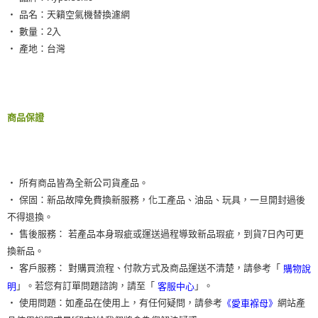
付款後全家取貨
結帳頁面，進行簡訊認證並確認金額後，即可完成結帳。
‧ 品名：天籟空氣機替換濾網
２．訂單成立數日內，您將收到繳費通知簡訊。
每筆NT$55，滿NT$490(含以上)免運費
‧ 數量：2入
３．收到繳費通知簡訊後14天內，點擊此簡訊中的連結，可透過四大超商／
ATM／網路銀行／等多元方式進行付款，方視為交易完成。
‧ 產地：台灣
離島取貨加價40元
※ 請注意：結帳手續完成當下不需立刻繳費，但若您需要取消訂單，請聯絡
每筆NT$60，滿NT$800(含以上)免運費
購買商品的店家。未經商家同意取消之訂單仍視為有效，需透過AFTEE先享
後付繳納相關費用。
離島取貨加價40
※ 交易是否成功請以「AFTEE先享後付 」之結帳頁面顯示為準，若有關於
是否繳費成功／繳費後需取消欲退款等相關疑問，請聯繫「AFTEE先享後付
每筆NT$55，滿NT$800(含以上)免運費
商品保證
客戶支援中心」
https://netprotections.freshdesk.com/support/home
宅配(快速到貨)
【注意事項】
１．透過由恩沛科技股份有限公司提供之「AFTEE先享後付」服務完成之交
每筆NT$100，滿NT$1,200(含以上)免運費
易，需依本服務之必要範圍內提供個人資料，並將交易相關給付款項請求債
‧ 所有商品皆為全新公司貨產品。
權轉讓予恩沛科技股份有限公司。
宅配(外島)
２．關於個人資料處理事宜，請瀏覽以下網址：
‧ 保固：新品故障免費換新服務，化工產品、油品、玩具，一旦開封過後
每筆NT$300
https://aftee.tw/terms/#terms3
不得退換。
３．未成年的使用者請事先徵得法定代理人或監護人之同意方可使用
付款後門市自取
‧ 售後服務： 若產品本身瑕疵或運送過程導致新品瑕疵，到貨7日內可更
「AFTEE先享後付」，若未經同意申辦者引起之損失，本公司不負相關責
任。
換新品。
免運費
４．使用「AFTEE先享後付」時，將依據個別帳號之用戶狀況，依本公司即
‧ 客戶服務： 對購買流程、付款方式及商品運送不清楚，請參考「
購物說
時審查核予不同之上限額度；若仍有額度不足之情形，本公司將視審查結果
」。若您有訂單問題諮詢，請至「
」。
明
客服中心
請求用戶進行身份認證。
５．嚴禁一人註冊多個帳號或使用他人資訊註冊。若發現惡意使用之情形，
‧ 使用問題：如產品在使用上，有任何疑問，請參考
網站產
《愛車褓母》
恩沛科技股份有限公司將有權停止該用戶之使用額度並採取法律行動。