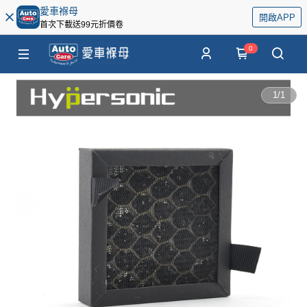
愛車褓母
開啟APP
首次下載送99元折價卷
0
1
/
1