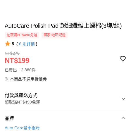
AutoCare Polish Pad 超細纖維上蠟棉(3塊/組)
超取滿NT$490免運
國家/地區配送
5
(
6
則評價
)
NT$270
NT$199
已賣出：2,880件
※ 本商品不適用折價券
付款與運送方式
超取滿NT$490免運
付款方式
品牌
信用卡一次付款
Auto Care愛車褓母