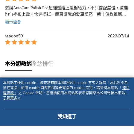
這組AutoCare Polish Pad超細纖維上蠟棉給力，不只搭配度佳，還能
均勻塗布上蠟，快速擦拭，簡直讓我的愛車煥然一新！值得推薦的
好用產品！
顯示全部
reagon59
2023/07/14
本分類熱銷
全站排行
本網站中使用 cookie，欲查詢有關本網站使用 cookie 方式之詳情，及若您不希
熱門標籤
望在電腦上使用 cookie 時應如何變更電腦的 cookie 設定，請參閱本網站「
隱私
權條款
」之 Cookie 聲明。您繼續使用本網站即表示您同意本公司得按本網站使
用條款之 Cookie 聲明使用 cookie。
了解更多 >
我知道了