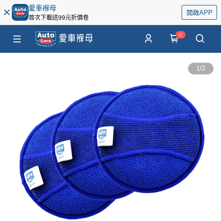
愛車褓母
開啟APP
首次下載送99元折價卷
0
1
/
2