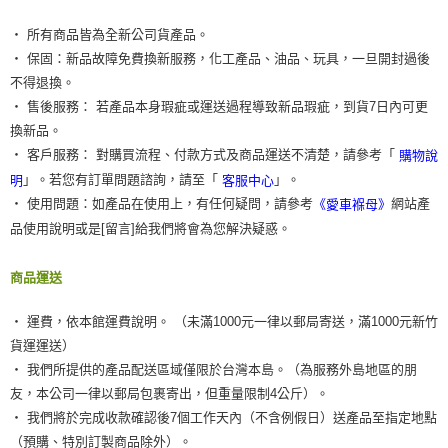
‧ 所有商品皆為全新公司貨產品。
‧ 保固：新品故障免費換新服務，化工產品、油品、玩具，一旦開封過後
不得退換。
‧ 售後服務： 若產品本身瑕疵或運送過程導致新品瑕疵，到貨7日內可更
換新品。
‧ 客戶服務： 對購買流程、付款方式及商品運送不清楚，請參考「
購物說
」。若您有訂單問題諮詢，請至「
」。
明
客服中心
‧ 使用問題：如產品在使用上，有任何疑問，請參考
網站產
《愛車褓母》
品使用說明或是[留言]給我們將會為您解決疑惑。
商品運送
‧ 運費，依本館運費說明。 （未滿1000元一律以郵局寄送，滿1000元新竹
貨運運送）
‧ 我們所提供的產品配送區域僅限於台灣本島。（為服務外島地區的朋
友，本公司一律以郵局包裹寄出，但重量限制4公斤）。
‧ 我們將於完成收款確認後7個工作天內（不含例假日）送產品至指定地點
（預購、特別訂製商品除外）。