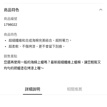
信用卡分期付款
3 期 0 利率 每期
NT$66
21家銀行
商品特色
合作金庫商業銀行
第一商業銀行
超商取貨付款
商品編號
華南商業銀行
彰化商業銀行
1798022
LINE Pay
上海商業儲蓄銀行
台北富邦商業銀行
國泰世華商業銀行
兆豐國際商業銀行
商品特色
Apple Pay
臺灣中小企業銀行
台中商業銀行
超細纖維和合成海棉完美結合，超附著力。
匯豐（台灣）商業銀行
華泰商業銀行
街口支付
超柔軟、不傷烤漆，更不會留下刮痕。
聯邦商業銀行
遠東國際商業銀行
元大商業銀行
永豐商業銀行
悠遊付
銷售重點
玉山商業銀行
星展（台灣）商業銀行
台新國際商業銀行
中國信託商業銀行
Google Pay
您還再使用一般的海綿上蠟嗎？最新超細纖維上蠟棉，讓您輕鬆又
台灣樂天信用卡公司
均勻的把蠟塗在烤漆上喔～
AFTEE先享後付
相關說明
【關於「AFTEE先享後付」】
ATM付款
AFTEE先享後付是「在收到商品之後才付款」的支付方式。 讓您購物簡單
詳細說明
相關推薦
便利好安心！
１．簡單：不需註冊會員、不需綁卡、不需儲值。
運送方式
２．便利：只要手機號碼，簡訊認證，即可結帳。
３．安心：先確認商品／服務後，再付款。
全家付款取貨