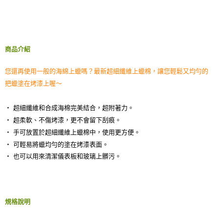
每筆NT$60，滿NT$490(含以上)免運費
【「AFTEE先享後付」結帳流程】
１．於結帳方式選擇「AFTEE先享後付」後，將跳轉至「AFTEE先享後付」
付款後全家取貨
結帳頁面，進行簡訊認證並確認金額後，即可完成結帳。
２．訂單成立數日內，您將收到繳費通知簡訊。
每筆NT$55，滿NT$490(含以上)免運費
３．收到繳費通知簡訊後14天內，點擊此簡訊中的連結，可透過四大超商／
商品介紹
ATM／網路銀行／等多元方式進行付款，方視為交易完成。
離島取貨加價40元
※ 請注意：結帳手續完成當下不需立刻繳費，但若您需要取消訂單，請聯絡
您還再使用一般的海綿上蠟嗎？最新超細纖維上蠟棉，讓您輕鬆又均勻的
每筆NT$60，滿NT$800(含以上)免運費
購買商品的店家。未經商家同意取消之訂單仍視為有效，需透過AFTEE先享
後付繳納相關費用。
把蠟塗在烤漆上喔～
離島取貨加價40
※ 交易是否成功請以「AFTEE先享後付 」之結帳頁面顯示為準，若有關於
是否繳費成功／繳費後需取消欲退款等相關疑問，請聯繫「AFTEE先享後付
每筆NT$55，滿NT$800(含以上)免運費
‧ 超細纖維和合成海棉完美結合，超附著力。
客戶支援中心」
https://netprotections.freshdesk.com/support/home
‧ 超柔軟、不傷烤漆，更不會留下刮痕。
宅配(快速到貨)
【注意事項】
‧ 手可放置於超細纖維上蠟棉中，使用更方便。
１．透過由恩沛科技股份有限公司提供之「AFTEE先享後付」服務完成之交
每筆NT$100，滿NT$1,200(含以上)免運費
易，需依本服務之必要範圍內提供個人資料，並將交易相關給付款項請求債
‧ 可輕易將蠟均勻的塗在烤漆表面。
權轉讓予恩沛科技股份有限公司。
宅配(外島)
‧ 也可以用來清潔儀表板和玻璃上髒污。
２．關於個人資料處理事宜，請瀏覽以下網址：
每筆NT$300
https://aftee.tw/terms/#terms3
３．未成年的使用者請事先徵得法定代理人或監護人之同意方可使用
付款後門市自取
「AFTEE先享後付」，若未經同意申辦者引起之損失，本公司不負相關責
任。
免運費
規格說明
４．使用「AFTEE先享後付」時，將依據個別帳號之用戶狀況，依本公司即
時審查核予不同之上限額度；若仍有額度不足之情形，本公司將視審查結果
國際宅配-直送海外
查看運費