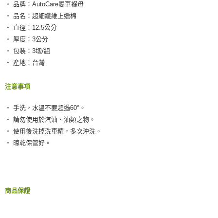
請求用戶進行身份認證。
‧ 品牌：AutoCare愛車褓母
５．嚴禁一人註冊多個帳號或使用他人資訊註冊。若發現惡意使用之情形，
‧ 品名：超細纖維上蠟棉
恩沛科技股份有限公司將有權停止該用戶之使用額度並採取法律行動。
‧ 直徑：12.5公分
‧ 厚度：3公分
‧ 包裝：3塊/組
‧ 產地：台灣
注意事項
‧ 手洗，水溫不要超過60°。
‧ 請勿使用於汽油、油類之物。
‧ 使用後洗掉洗車精，多次沖洗。
‧ 晾乾保管好。
商品保證