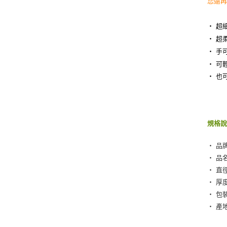
您還
‧ 超
‧ 超
‧ 手
‧ 可
‧ 也
規格
‧ 品牌
‧ 品
‧ 直
‧ 厚
‧ 包
‧ 產