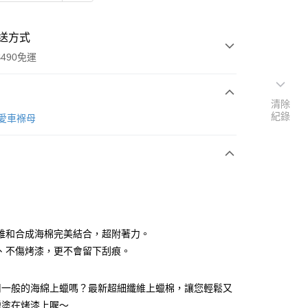
送方式
490免運
清除
紀錄
次付款
re愛車褓母
期付款
0 利率 每期
NT$26
21家銀行
庫商業銀行
第一商業銀行
付款
業銀行
彰化商業銀行
業儲蓄銀行
台北富邦商業銀行
華商業銀行
兆豐國際商業銀行
維和合成海棉完美結合，超附著力。
小企業銀行
台中商業銀行
、不傷烤漆，更不會留下刮痕。
台灣）商業銀行
華泰商業銀行
業銀行
遠東國際商業銀行
用一般的海綿上蠟嗎？最新超細纖維上蠟棉，讓您輕鬆又
業銀行
永豐商業銀行
業銀行
星展（台灣）商業銀行
蠟塗在烤漆上喔～