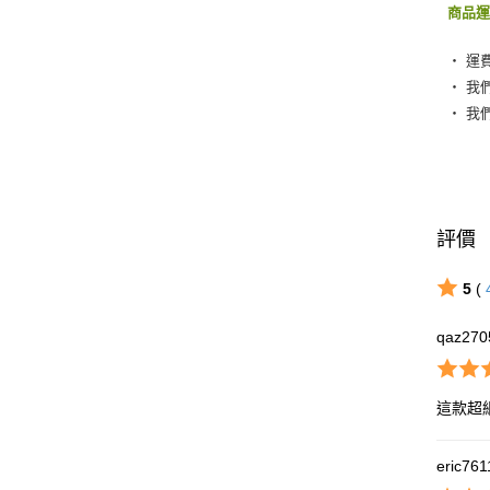
商品
‧ 運
‧ 我
‧ 我
評價
5
(
qaz270
這款超
eric76