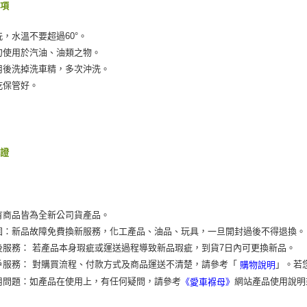
事項
洗，水溫不要超過60°。
勿使用於汽油、油類之物。
用後洗掉洗車精，多次沖洗。
乾保管好。
保證
有商品皆為全新公司貨產品。
固：新品故障免費換新服務，化工產品、油品、玩具，一旦開封過後不得退換。
後服務： 若產品本身瑕疵或運送過程導致新品瑕疵，到貨7日內可更換新品。
戶服務： 對購買流程、付款方式及商品運送不清楚，請參考「
」。若
購物說明
用問題：如產品在使用上，有任何疑問，請參考
網站產品使用說明
《愛車褓母》