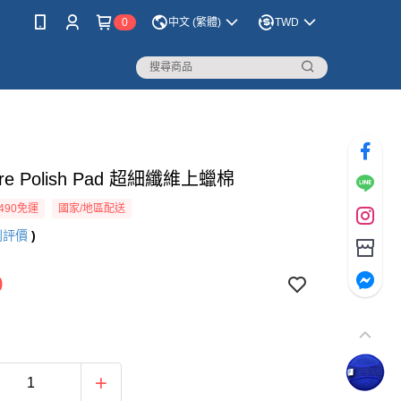
0
中文 (繁體)
TWD
are Polish Pad 超細纖維上蠟棉
490免運
國家/地區配送
則評價
)
9