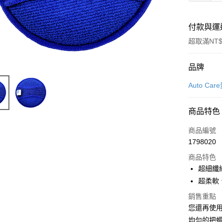
付款與運
超取滿NT$
付款方式
品牌
信用卡一
Auto Ca
信用卡分
商品特色
3 期 
商品編號
合作金
超商取貨
1798020
華南商
LINE Pay
上海商
商品特色
國泰世
超細纖
Apple Pay
臺灣中
超柔軟
匯豐（
街口支付
銷售重點
聯邦商
您還再使
元大商
悠遊付
玉山商
均勻的把