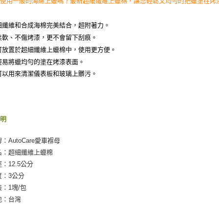
再使用一般的海綿上蠟嗎？最新超細纖維上蠟棉，讓您輕鬆又均勻的把蠟塗在烤
【注意事
宅配(快速
１．透過由
交易，需
每筆NT$1
細纖維和合成海棉完美結合，超附著力。
求債權轉
柔軟、不傷烤漆，更不會留下刮痕。
２．關於
宅配(外島)
https://aft
可放置於超細纖維上蠟棉中，使用更方便。
每筆NT$3
３．未成
輕易將蠟均勻的塗在烤漆表面。
「AFTE
付款後門
可以用來清潔儀表板和玻璃上髒污。
任。
４．使用「
免運費
即時審查
結果請求
國際宅配-
５．嚴禁
形，恩沛
說明
動。
：AutoCare愛車褓母
名：超細纖維上蠟棉
徑：12.5公分
度：3公分
裝：1塊/包
地：台灣