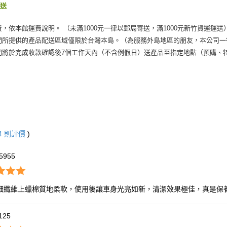
運送
費，依本館運費說明。 （未滿1000元一律以郵局寄送，滿1000元新竹貨運運送
們所提供的產品配送區域僅限於台灣本島。（為服務外島地區的朋友，本公司一
們將於完成收款確認後7個工作天內（不含例假日）送產品至指定地點（預購、
4
則評價
)
5955
細纖維上蠟棉質地柔軟，使用後讓車身光亮如新，清潔效果極佳，真是保
1125