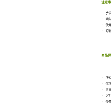
注意
‧ 手
‧ 請
‧ 使
‧ 晾
商品
‧ 所
‧ 保
‧ 售
‧ 客
‧ 使