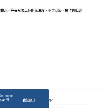
配高品質的蠟水，完美呈現車輛的光澤度，不留刮痕，操作也很輕
 cookie
kie 聲明
我知道了
官方APP