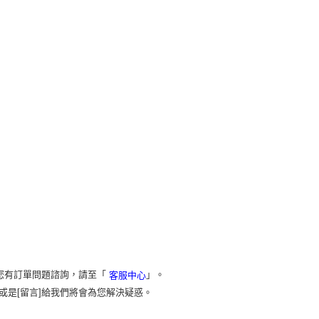
您有訂單問題諮詢，請至「
」。
客服中心
或是[留言]給我們將會為您解決疑惑。