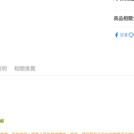
台新國
Google Pa
台灣樂
AFTEE先
商品相關分
相關說明
【關於「A
汽車清潔
ATM付款
AFTEE
分享
便利好安
品牌館
１．簡單
洗車/上蠟
２．便利
運送方式
３．安心
全家付款
【「AFT
說明
相關推薦
每筆NT$6
１．於結帳
付」結帳
付款後全
２．訂單
３．收到繳
每筆NT$5
／ATM／
※ 請注意
離島取貨加
絡購買商品
先享後付
每筆NT$6
※ 交易是
是否繳費成
離島取貨加
介紹
付客戶支
每筆NT$5