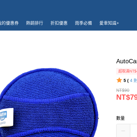
我的優惠券
熱銷排行
折扣優惠
雨季必備
愛車知識+
AutoC
超取滿NT$
5 (
4
NT$90
NT$7
數量