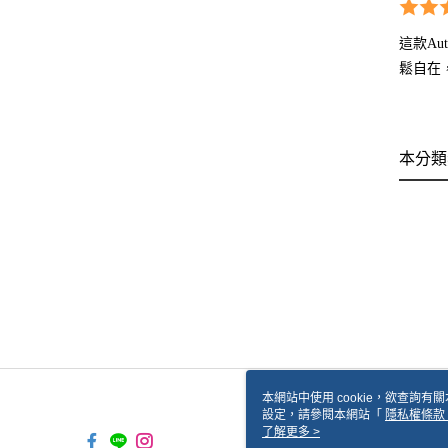
這款Au
鬆自在
本分類
本網站中使用 cookie，欲查詢有關
設定，請參閱本網站「
隱私權條款
使用 cookie。
了解更多 >