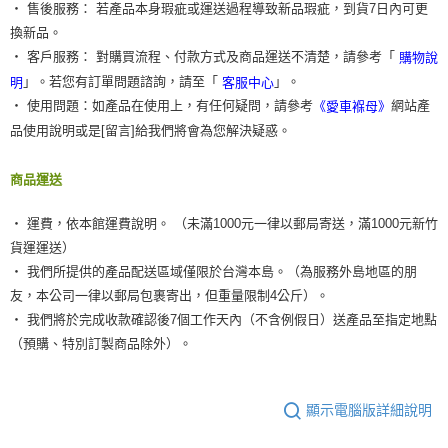
‧ 售後服務： 若產品本身瑕疵或運送過程導致新品瑕疵，到貨7日內可更
換新品。
‧ 客戶服務： 對購買流程、付款方式及商品運送不清楚，請參考「
購物說
」。若您有訂單問題諮詢，請至「
」。
明
客服中心
‧ 使用問題：如產品在使用上，有任何疑問，請參考
網站產
《愛車褓母》
品使用說明或是[留言]給我們將會為您解決疑惑。
商品運送
‧ 運費，依本館運費說明。 （未滿1000元一律以郵局寄送，滿1000元新竹
貨運運送）
‧ 我們所提供的產品配送區域僅限於台灣本島。（為服務外島地區的朋
友，本公司一律以郵局包裹寄出，但重量限制4公斤）。
‧ 我們將於完成收款確認後7個工作天內（不含例假日）送產品至指定地點
（預購、特別訂製商品除外）。
顯示電腦版詳細說明