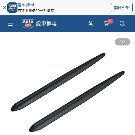
愛車褓母
開啟APP
首次下載送99元折價卷
0
1
/
2