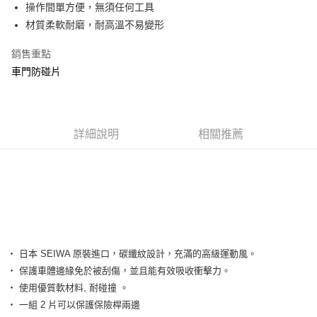
超商取貨付款
操作間單方便，無須任何工具
華南商業銀行
彰化商業銀行
材質柔軟耐磨，耐高溫不易變形
LINE Pay
上海商業儲蓄銀行
台北富邦商業銀行
國泰世華商業銀行
兆豐國際商業銀行
Apple Pay
銷售重點
臺灣中小企業銀行
台中商業銀行
車門防碰片
匯豐（台灣）商業銀行
華泰商業銀行
街口支付
聯邦商業銀行
遠東國際商業銀行
元大商業銀行
永豐商業銀行
悠遊付
玉山商業銀行
星展（台灣）商業銀行
台新國際商業銀行
中國信託商業銀行
Google Pay
詳細說明
相關推薦
台灣樂天信用卡公司
AFTEE先享後付
相關說明
【關於「AFTEE先享後付」】
ATM付款
AFTEE先享後付是「在收到商品之後才付款」的支付方式。 讓您購物簡單
便利好安心！
１．簡單：不需註冊會員、不需綁卡、不需儲值。
運送方式
２．便利：只要手機號碼，簡訊認證，即可結帳。
‧ 日本 SEIWA 原裝進口，碳纖紋設計，充滿的高級運動風。
３．安心：先確認商品／服務後，再付款。
全家付款取貨
‧ 保護車體邊緣免於被刮傷，並且能有效吸收衝擊力。
每筆NT$60，滿NT$490(含以上)免運費
【「AFTEE先享後付」結帳流程】
‧ 使用優質軟材料, 耐碰撞 。
１．於結帳方式選擇「AFTEE先享後付」後，將跳轉至「AFTEE先享後付」
‧ 一組 2 片可以保護保險桿兩邊
付款後全家取貨
結帳頁面，進行簡訊認證並確認金額後，即可完成結帳。