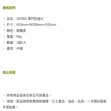
２．訂單成立數日內，您將收到繳費通知簡訊。
每筆NT$55，滿NT$490(含以上)免運費
３．收到繳費通知簡訊後14天內，點擊此簡訊中的連結，可透過四大超商／
規格說明
ATM／網路銀行／等多元方式進行付款，方視為交易完成。
離島取貨加價40元
※ 請注意：結帳手續完成當下不需立刻繳費，但若您需要取消訂單，請聯絡
每筆NT$60，滿NT$800(含以上)免運費
購買商品的店家。未經商家同意取消之訂單仍視為有效，需透過AFTEE先享
‧ 品名：SEIWA 車門防碰片
後付繳納相關費用。
‧ 尺寸：H10mm×W200mm×D15mm
離島取貨加價40
※ 交易是否成功請以「AFTEE先享後付 」之結帳頁面顯示為準，若有關於
‧ 顏色：碳纖黑
是否繳費成功／繳費後需取消欲退款等相關疑問，請聯繫「AFTEE先享後付
每筆NT$55，滿NT$800(含以上)免運費
客戶支援中心」
https://netprotections.freshdesk.com/support/home
‧ 重量：66g
‧ 數量：1組2入
宅配(快速到貨)
【注意事項】
‧ 產地：中國
１．透過由恩沛科技股份有限公司提供之「AFTEE先享後付」服務完成之交
每筆NT$100，滿NT$1,200(含以上)免運費
易，需依本服務之必要範圍內提供個人資料，並將交易相關給付款項請求債
權轉讓予恩沛科技股份有限公司。
宅配(外島)
２．關於個人資料處理事宜，請瀏覽以下網址：
每筆NT$300
https://aftee.tw/terms/#terms3
３．未成年的使用者請事先徵得法定代理人或監護人之同意方可使用
商品保證
付款後門市自取
「AFTEE先享後付」，若未經同意申辦者引起之損失，本公司不負相關責
任。
免運費
４．使用「AFTEE先享後付」時，將依據個別帳號之用戶狀況，依本公司即
時審查核予不同之上限額度；若仍有額度不足之情形，本公司將視審查結果
國際宅配-直送海外
查看運費
請求用戶進行身份認證。
‧ 所有商品皆為全新公司貨產品。
５．嚴禁一人註冊多個帳號或使用他人資訊註冊。若發現惡意使用之情形，
‧ 保固：新品故障免費換新服務，化工產品、油品、玩具，一旦開封過後
恩沛科技股份有限公司將有權停止該用戶之使用額度並採取法律行動。
不得退換。