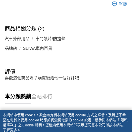
客服
商品相關分類 (2)
汽車外部用品
車門護片/防撞條
品牌館
SEIWA車內百貨
評價
喜歡這個商品嗎？購買後給他一個好評吧
本分類熱銷
全站排行
本網站中使用 cookie，欲查詢有關本網站使用 cookie 方式之詳情，及若您不希
熱門標籤
望在電腦上使用 cookie 時應如何變更電腦的 cookie 設定，請參閱本網站「
隱私
權條款
」之 Cookie 聲明。您繼續使用本網站即表示您同意本公司得按本網站使
用條款之 Cookie 聲明使用 cookie。
了解更多 >