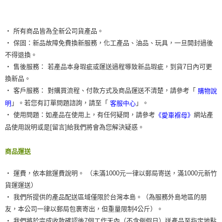
‧ 所有商品皆為全新公司貨產品。
‧ 保固：新品故障免費換新服務，化工產品、油品、玩具，一旦開封過後
不得退換。
‧ 售後服務： 若產品本身瑕疵或運送過程導致新品瑕疵，到貨7日內可更
換新品。
‧ 客戶服務： 對購買流程、付款方式及商品運送不清楚，請參考「
購物說
」。若您有訂單問題諮詢，請至「
」。
明
客服中心
‧ 使用問題：如產品在使用上，有任何疑問，請參考
網站產
《愛車褓母》
品使用說明或是[留言]給我們將會為您解決疑惑。
商品運送
‧ 運費，依本館運費說明。 （未滿1000元一律以郵局寄送，滿1000元新竹
貨運運送）
‧ 我們所提供的產品配送區域僅限於台灣本島。（為服務外島地區的朋
友，本公司一律以郵局包裹寄出，但重量限制4公斤）。
‧ 我們將於完成收款確認後7個工作天內（不含例假日）送產品至指定地點