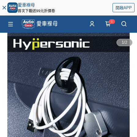
愛車褓母
開啟APP
首次下載送99元折價卷
0
1
/
2