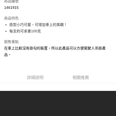
超商取貨付款
商品編號
華南商業銀行
彰化商業銀行
1461915
LINE Pay
上海商業儲蓄銀行
台北富邦商業銀行
國泰世華商業銀行
兆豐國際商業銀行
商品特色
Apple Pay
臺灣中小企業銀行
台中商業銀行
造型小巧可愛，可增加車上的美觀！
匯豐（台灣）商業銀行
華泰商業銀行
街口支付
每支約可承重100克
聯邦商業銀行
遠東國際商業銀行
元大商業銀行
永豐商業銀行
悠遊付
銷售重點
玉山商業銀行
星展（台灣）商業銀行
台新國際商業銀行
中國信託商業銀行
Google Pay
在車上比較沒有掛勾的裝置，所以此產品可以方便駕駛人吊掛產
台灣樂天信用卡公司
品。
AFTEE先享後付
相關說明
【關於「AFTEE先享後付」】
ATM付款
AFTEE先享後付是「在收到商品之後才付款」的支付方式。 讓您購物簡單
詳細說明
相關推薦
便利好安心！
１．簡單：不需註冊會員、不需綁卡、不需儲值。
運送方式
２．便利：只要手機號碼，簡訊認證，即可結帳。
３．安心：先確認商品／服務後，再付款。
全家付款取貨
每筆NT$60，滿NT$490(含以上)免運費
【「AFTEE先享後付」結帳流程】
１．於結帳方式選擇「AFTEE先享後付」後，將跳轉至「AFTEE先享後付」
付款後全家取貨
結帳頁面，進行簡訊認證並確認金額後，即可完成結帳。