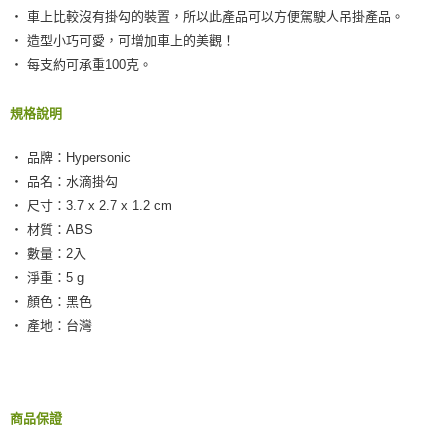
‧ 車上比較沒有掛勾的裝置，所以此產品可以方便駕駛人吊掛產品。
‧ 造型小巧可愛，可增加車上的美觀！
‧ 每支約可承重100克。
規格說明
‧ 品牌：Hypersonic
‧ 品名：水滴掛勾
‧ 尺寸：3.7 x 2.7 x 1.2 cm
‧ 材質：ABS
‧ 數量：2入
‧ 淨重：5 g
‧ 顏色：黑色
‧ 產地：台灣
商品保證