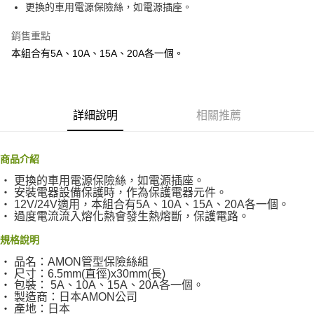
超商取貨付款
更換的車用電源保險絲，如電源插座。
華南商業銀行
彰化商業銀行
LINE Pay
上海商業儲蓄銀行
台北富邦商業銀行
銷售重點
國泰世華商業銀行
兆豐國際商業銀行
Apple Pay
本組合有5A、10A、15A、20A各一個。
臺灣中小企業銀行
台中商業銀行
匯豐（台灣）商業銀行
華泰商業銀行
街口支付
聯邦商業銀行
遠東國際商業銀行
元大商業銀行
永豐商業銀行
悠遊付
玉山商業銀行
詳細說明
星展（台灣）商業銀行
相關推薦
台新國際商業銀行
中國信託商業銀行
Google Pay
台灣樂天信用卡公司
AFTEE先享後付
商品介紹
相關說明
‧
更換的車用電源保險絲，如電源插座。
【關於「AFTEE先享後付」】
‧
安裝電器設備保護時，作為保護電器元件。
ATM付款
AFTEE先享後付是「在收到商品之後才付款」的支付方式。 讓您購物簡單
‧
12V/24V適用，本組合有5A、10A、15A、20A各一個。
便利好安心！
‧
過度電流流入熔化熱會發生熱熔斷，保護電路。
１．簡單：不需註冊會員、不需綁卡、不需儲值。
運送方式
規格說明
２．便利：只要手機號碼，簡訊認證，即可結帳。
３．安心：先確認商品／服務後，再付款。
全家付款取貨
‧
品名：AMON管型保險絲組
‧
尺寸：6.5mm(直徑)x30mm(長)
每筆NT$60，滿NT$490(含以上)免運費
【「AFTEE先享後付」結帳流程】
‧
包裝： 5A、10A、15A、20A各一個。
１．於結帳方式選擇「AFTEE先享後付」後，將跳轉至「AFTEE先享後付」
‧
製造商：日本AMON公司
付款後全家取貨
結帳頁面，進行簡訊認證並確認金額後，即可完成結帳。
‧
產地：日本