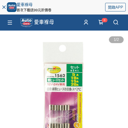
愛車褓母
開啟APP
首次下載送99元折價卷
0
1
/
2