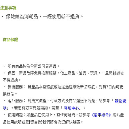
２．訂單成立數日內，您將收到繳費通知簡訊。
每筆NT$55，滿NT$490(含以上)免運費
３．收到繳費通知簡訊後14天內，點擊此簡訊中的連結，可透過四大超商／
注意事項
ATM／網路銀行／等多元方式進行付款，方視為交易完成。
離島取貨加價40元
※ 請注意：結帳手續完成當下不需立刻繳費，但若您需要取消訂單，請聯絡
‧
保險絲為消耗品，一經使用恕不退貨。
每筆NT$60，滿NT$800(含以上)免運費
購買商品的店家。未經商家同意取消之訂單仍視為有效，需透過AFTEE先享
後付繳納相關費用。
離島取貨加價40
※ 交易是否成功請以「AFTEE先享後付 」之結帳頁面顯示為準，若有關於
是否繳費成功／繳費後需取消欲退款等相關疑問，請聯繫「AFTEE先享後付
商品保證
每筆NT$55，滿NT$800(含以上)免運費
客戶支援中心」
https://netprotections.freshdesk.com/support/home
宅配(快速到貨)
【注意事項】
１．透過由恩沛科技股份有限公司提供之「AFTEE先享後付」服務完成之交
每筆NT$100，滿NT$1,200(含以上)免運費
易，需依本服務之必要範圍內提供個人資料，並將交易相關給付款項請求債
‧ 所有商品皆為全新公司貨產品。
權轉讓予恩沛科技股份有限公司。
宅配(外島)
‧ 保固：新品故障免費換新服務，化工產品、油品、玩具，一旦開封過後
２．關於個人資料處理事宜，請瀏覽以下網址：
每筆NT$300
https://aftee.tw/terms/#terms3
不得退換。
３．未成年的使用者請事先徵得法定代理人或監護人之同意方可使用
‧ 售後服務： 若產品本身瑕疵或運送過程導致新品瑕疵，到貨7日內可更
付款後門市自取
「AFTEE先享後付」，若未經同意申辦者引起之損失，本公司不負相關責
換新品。
任。
免運費
４．使用「AFTEE先享後付」時，將依據個別帳號之用戶狀況，依本公司即
‧ 客戶服務： 對購買流程、付款方式及商品運送不清楚，請參考「
購物說
時審查核予不同之上限額度；若仍有額度不足之情形，本公司將視審查結果
」。若您有訂單問題諮詢，請至「
」。
明
客服中心
請求用戶進行身份認證。
５．嚴禁一人註冊多個帳號或使用他人資訊註冊。若發現惡意使用之情形，
‧ 使用問題：如產品在使用上，有任何疑問，請參考
網站產
《愛車褓母》
恩沛科技股份有限公司將有權停止該用戶之使用額度並採取法律行動。
品使用說明或是[留言]給我們將會為您解決疑惑。