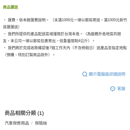
商品運送
‧ 運費，依本館運費說明。 （未滿1000元一律以郵局寄送，滿1000元新竹
貨運運送）
‧ 我們所提供的產品配送區域僅限於台灣本島。（為服務外島地區的朋
友，本公司一律以郵局包裹寄出，但重量限制4公斤）。
‧ 我們將於完成收款確認後7個工作天內（不含例假日）送產品至指定地點
（預購、特別訂製商品除外）。
顯示電腦版詳細說明
客服
商品相關分類 (1)
汽車保修用品
保險絲