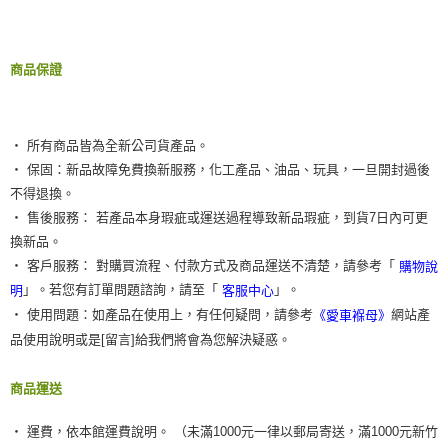
商品保證
‧ 所有商品皆為全新公司貨產品。
‧ 保固：新品故障免費換新服務，化工產品、油品、玩具，一旦開封過後
不得退換。
‧ 售後服務： 若產品本身瑕疵或運送過程導致新品瑕疵，到貨7日內可更
換新品。
‧ 客戶服務： 對購買流程、付款方式及商品運送不清楚，請參考「
購物說
」。若您有訂單問題諮詢，請至「
」。
明
客服中心
‧ 使用問題：如產品在使用上，有任何疑問，請參考
網站產
《愛車褓母》
品使用說明或是[留言]給我們將會為您解決疑惑。
商品運送
‧ 運費，依本館運費說明。 （未滿1000元一律以郵局寄送，滿1000元新竹