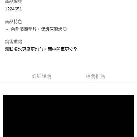
超商取貨付款
商品編號
華南商業銀行
彰化商業銀行
1224651
LINE Pay
上海商業儲蓄銀行
台北富邦商業銀行
國泰世華商業銀行
兆豐國際商業銀行
商品特色
Apple Pay
臺灣中小企業銀行
台中商業銀行
內附噴頭墊片，保護原廠烤漆
匯豐（台灣）商業銀行
華泰商業銀行
街口支付
聯邦商業銀行
遠東國際商業銀行
銷售重點
元大商業銀行
永豐商業銀行
悠遊付
霧狀噴水更廣更均勻，雨中開車更安全
玉山商業銀行
星展（台灣）商業銀行
台新國際商業銀行
中國信託商業銀行
Google Pay
台灣樂天信用卡公司
AFTEE先享後付
相關說明
詳細說明
相關推薦
【關於「AFTEE先享後付」】
ATM付款
AFTEE先享後付是「在收到商品之後才付款」的支付方式。 讓您購物簡單
便利好安心！
１．簡單：不需註冊會員、不需綁卡、不需儲值。
運送方式
２．便利：只要手機號碼，簡訊認證，即可結帳。
３．安心：先確認商品／服務後，再付款。
全家付款取貨
每筆NT$60，滿NT$490(含以上)免運費
【「AFTEE先享後付」結帳流程】
１．於結帳方式選擇「AFTEE先享後付」後，將跳轉至「AFTEE先享後付」
付款後全家取貨
結帳頁面，進行簡訊認證並確認金額後，即可完成結帳。