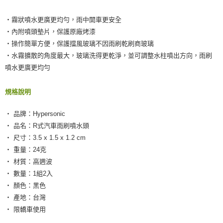
‧霧狀噴水更廣更均勻，雨中開車更安全
‧內附噴頭墊片，保護原廠烤漆
‧操作簡單方便，保護擋風玻璃不因雨刷乾刷商玻璃
‧水霧擴散的角度最大，玻璃洗得更乾淨，並可調整水柱噴出方向，雨刷
噴水更廣更均勻
規格說明
‧ 品牌：Hypersonic
‧ 品名：R式汽車雨刷噴水頭
‧ 尺寸：3.5 x 1.5 x 1.2 cm
‧ 重量：24克
‧ 材質：高週波
‧ 數量：1組2入
‧ 顏色：黑色
‧ 產地：台灣
‧ 限轎車使用