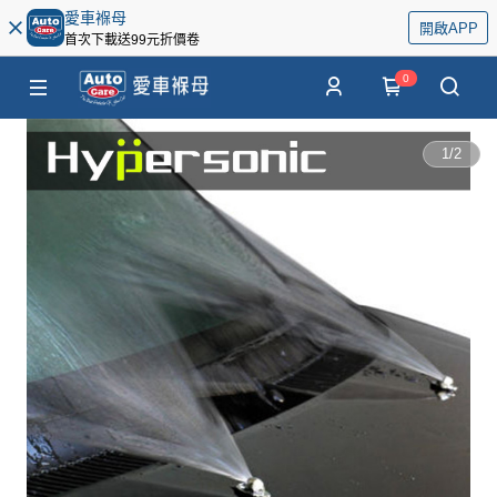
愛車褓母
開啟APP
首次下載送99元折價卷
0
1
/
2