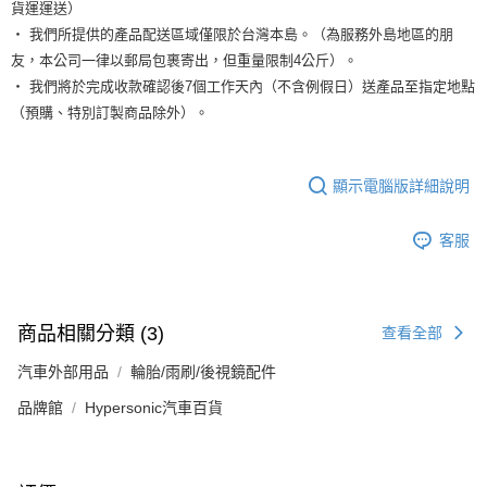
貨運運送）
‧ 我們所提供的產品配送區域僅限於台灣本島。（為服務外島地區的朋
友，本公司一律以郵局包裹寄出，但重量限制4公斤）。
‧ 我們將於完成收款確認後7個工作天內（不含例假日）送產品至指定地點
（預購、特別訂製商品除外）。
顯示電腦版詳細說明
客服
商品相關分類 (3)
查看全部
汽車外部用品
輪胎/雨刷/後視鏡配件
品牌館
Hypersonic汽車百貨