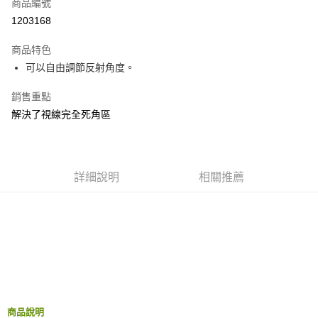
超商取貨付款
商品編號
華南商業銀行
彰化商業銀行
1203168
LINE Pay
上海商業儲蓄銀行
台北富邦商業銀行
國泰世華商業銀行
兆豐國際商業銀行
商品特色
Apple Pay
臺灣中小企業銀行
台中商業銀行
可以自由調節反射角度。
匯豐（台灣）商業銀行
華泰商業銀行
街口支付
聯邦商業銀行
遠東國際商業銀行
銷售重點
元大商業銀行
永豐商業銀行
悠遊付
解決了視線完全死角區
玉山商業銀行
星展（台灣）商業銀行
台新國際商業銀行
中國信託商業銀行
Google Pay
台灣樂天信用卡公司
AFTEE先享後付
相關說明
詳細說明
相關推薦
【關於「AFTEE先享後付」】
ATM付款
AFTEE先享後付是「在收到商品之後才付款」的支付方式。 讓您購物簡單
便利好安心！
１．簡單：不需註冊會員、不需綁卡、不需儲值。
運送方式
２．便利：只要手機號碼，簡訊認證，即可結帳。
３．安心：先確認商品／服務後，再付款。
全家付款取貨
每筆NT$60，滿NT$490(含以上)免運費
【「AFTEE先享後付」結帳流程】
１．於結帳方式選擇「AFTEE先享後付」後，將跳轉至「AFTEE先享後付」
付款後全家取貨
結帳頁面，進行簡訊認證並確認金額後，即可完成結帳。
商品說明