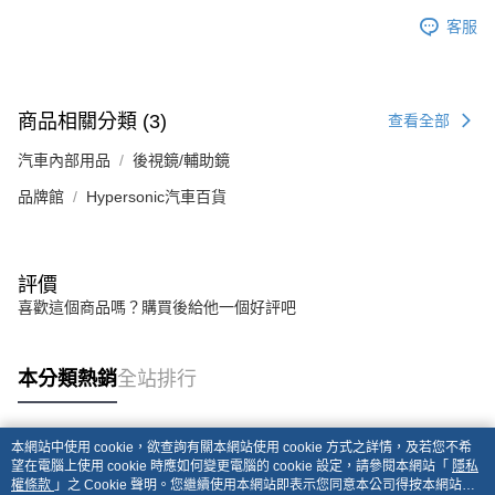
客服
商品相關分類 (3)
查看全部
汽車內部用品
後視鏡/輔助鏡
品牌館
Hypersonic汽車百貨
評價
喜歡這個商品嗎？購買後給他一個好評吧
本分類熱銷
全站排行
本網站中使用 cookie，欲查詢有關本網站使用 cookie 方式之詳情，及若您不希
熱門標籤
望在電腦上使用 cookie 時應如何變更電腦的 cookie 設定，請參閱本網站「
隱私
權條款
」之 Cookie 聲明。您繼續使用本網站即表示您同意本公司得按本網站使