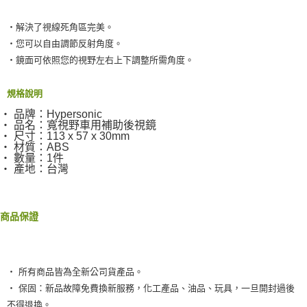
２．訂單成立數日內，您將收到繳費通知簡訊。
每筆NT$55，滿NT$490(含以上)免運費
３．收到繳費通知簡訊後14天內，點擊此簡訊中的連結，可透過四大超商／
ATM／網路銀行／等多元方式進行付款，方視為交易完成。
‧解決了視線死角區完美。
離島取貨加價40元
※ 請注意：結帳手續完成當下不需立刻繳費，但若您需要取消訂單，請聯絡
‧您可以自由調節反射角度。
每筆NT$60，滿NT$800(含以上)免運費
購買商品的店家。未經商家同意取消之訂單仍視為有效，需透過AFTEE先享
‧鏡面可依照您的視野左右上下調整所需角度。
後付繳納相關費用。
離島取貨加價40
※ 交易是否成功請以「AFTEE先享後付 」之結帳頁面顯示為準，若有關於
是否繳費成功／繳費後需取消欲退款等相關疑問，請聯繫「AFTEE先享後付
規格說明
每筆NT$55，滿NT$800(含以上)免運費
客戶支援中心」
https://netprotections.freshdesk.com/support/home
‧ 品牌：Hypersonic
宅配(快速到貨)
‧ 品名：寬視野車用補助後視鏡
【注意事項】
‧ 尺寸：113 x 57 x 30mm
１．透過由恩沛科技股份有限公司提供之「AFTEE先享後付」服務完成之交
每筆NT$100，滿NT$1,200(含以上)免運費
‧ 材質：ABS
易，需依本服務之必要範圍內提供個人資料，並將交易相關給付款項請求債
‧ 數量：1件
權轉讓予恩沛科技股份有限公司。
宅配(外島)
‧ 產地：台灣
２．關於個人資料處理事宜，請瀏覽以下網址：
每筆NT$300
https://aftee.tw/terms/#terms3
３．未成年的使用者請事先徵得法定代理人或監護人之同意方可使用
付款後門市自取
「AFTEE先享後付」，若未經同意申辦者引起之損失，本公司不負相關責
商品保證
任。
免運費
４．使用「AFTEE先享後付」時，將依據個別帳號之用戶狀況，依本公司即
時審查核予不同之上限額度；若仍有額度不足之情形，本公司將視審查結果
請求用戶進行身份認證。
‧ 所有商品皆為全新公司貨產品。
５．嚴禁一人註冊多個帳號或使用他人資訊註冊。若發現惡意使用之情形，
恩沛科技股份有限公司將有權停止該用戶之使用額度並採取法律行動。
‧ 保固：新品故障免費換新服務，化工產品、油品、玩具，一旦開封過後
不得退換。