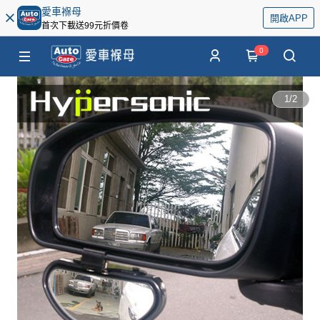
愛車褓母
開啟APP
首次下載送99元折價卷
0
1
/
2