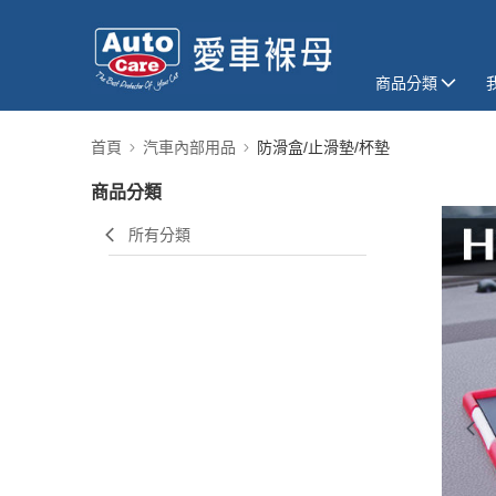
商品分類
首頁
汽車內部用品
防滑盒/止滑墊/杯墊
商品分類
所有分類