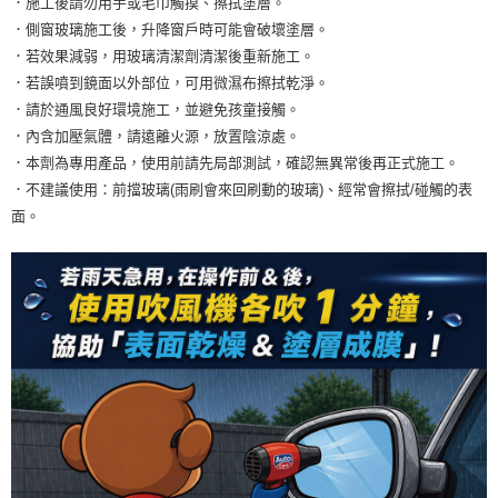
．施工後請勿用手或毛巾觸摸、擦拭塗層。
．側窗玻璃施工後，升降窗戶時可能會破壞塗層。
．若效果減弱，用玻璃清潔劑清潔後重新施工。
．若誤噴到鏡面以外部位，可用微濕布擦拭乾淨。
．請於通風良好環境施工，並避免孩童接觸。
．內含加壓氣體，請遠離火源，放置陰涼處。
．本劑為專用產品，使用前請先局部測試，確認無異常後再正式施工。
．不建議使用：前擋玻璃(雨刷會來回刷動的玻璃)、經常會擦拭/碰觸的表
面。