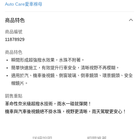
Auto Care愛車褓母
信用卡分期付款
3 期 0 利率 每期
NT$179
21家銀行
商品特色
合作金庫商業銀行
第一商業銀行
超商取貨付款
商品編號
華南商業銀行
彰化商業銀行
11878929
LINE Pay
上海商業儲蓄銀行
台北富邦商業銀行
國泰世華商業銀行
兆豐國際商業銀行
商品特色
Apple Pay
臺灣中小企業銀行
台中商業銀行
瞬間形成超強撥水效果，水珠不附著。
匯豐（台灣）商業銀行
華泰商業銀行
街口支付
簡單快速施工，有效提升行車安全，清晰視野不再模糊。
聯邦商業銀行
遠東國際商業銀行
元大商業銀行
永豐商業銀行
適用於汽、機車後視鏡、側窗玻璃、倒車鏡頭、環景鏡頭、安全
悠遊付
玉山商業銀行
星展（台灣）商業銀行
帽鏡片。
台新國際商業銀行
中國信託商業銀行
Google Pay
台灣樂天信用卡公司
銷售重點
AFTEE先享後付
革命性奈米級超撥水技術，雨水一碰就彈開！
相關說明
機車與汽車後視鏡絕不掛水珠，視野更清晰，雨天駕駛更安心！
【關於「AFTEE先享後付」】
ATM付款
AFTEE先享後付是「在收到商品之後才付款」的支付方式。 讓您購物簡單
便利好安心！
１．簡單：不需註冊會員、不需綁卡、不需儲值。
運送方式
２．便利：只要手機號碼，簡訊認證，即可結帳。
詳細說明
相關推薦