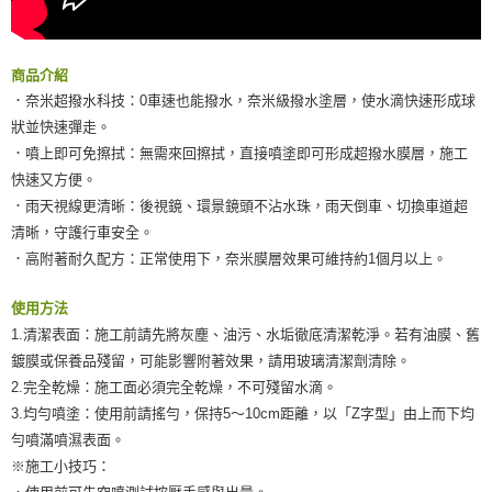
商品介紹
．奈米超撥水科技：0車速也能撥水，奈米級撥水塗層，使水滴快速形成球
狀並快速彈走。
．噴上即可免擦拭：無需來回擦拭，直接噴塗即可形成超撥水膜層，施工
快速又方便。
．雨天視線更清晰：後視鏡、環景鏡頭不沾水珠，雨天倒車、切換車道超
清晰，守護行車安全。
．高附著耐久配方：正常使用下，奈米膜層效果可維持約1個月以上。
使用方法
1.清潔表面：施工前請先將灰塵、油污、水垢徹底清潔乾淨。若有油膜、舊
鍍膜或保養品殘留，可能影響附著效果，請用玻璃清潔劑清除。
2.完全乾燥：施工面必須完全乾燥，不可殘留水滴。
3.均勻噴塗：使用前請搖勻，保持5～10cm距離，以「Z字型」由上而下均
勻噴滿噴濕表面。
※施工小技巧：