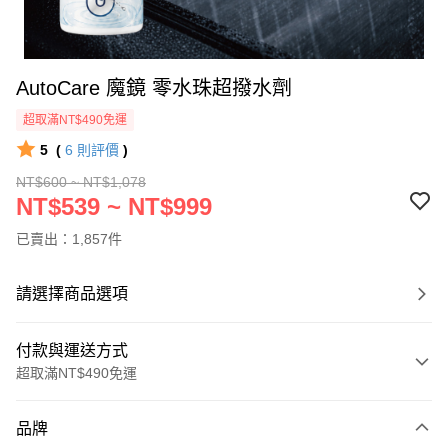
AutoCare 魔鏡 零水珠超撥水劑
超取滿NT$490免運
5
(
6
則評價
)
NT$600 ~ NT$1,078
NT$539 ~ NT$999
已賣出：1,857件
請選擇商品選項
付款與運送方式
超取滿NT$490免運
付款方式
品牌
信用卡一次付款