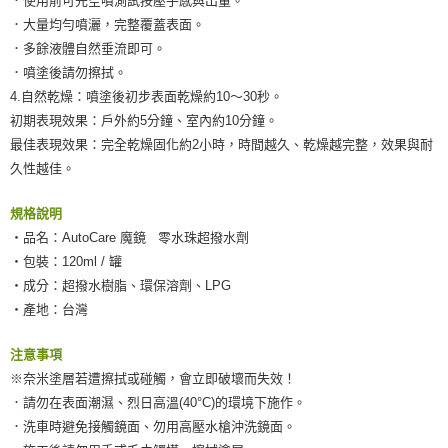
．使用前可先空噴測試按壓手感與出量。
．大量均勻噴灑，完整覆蓋表面。
．多餘液體自然垂流即可。
．噴塗後請勿擦拭。
4.自然乾燥：噴塗後初步表面乾燥約10～30秒。
初期表現效果：戶外約5分鐘、室內約10分鐘。
最佳表現效果：完全乾燥固化約2小時，時間越久、乾燥越完整，效果與耐
久性越佳。
規格說明
‧品名：AutoCare 魔鏡 零水珠超撥水劑
‧包裝：120ml / 罐
‧成分：超撥水樹脂、環保溶劑、LPG
‧產地：台灣
注意事項
※奈米塗層若遭擦拭或碰觸，會立即破壞而失效！
．請勿在表面潮濕、烈日高溫(40°C)的環境下施作。
．洗車時避免接觸鏡面、勿用高壓水槍沖洗鏡面。