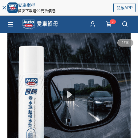
愛車褓母
開啟APP
首次下載送99元折價卷
0
1
/
10