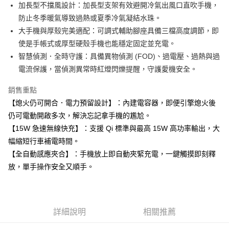
超商取貨付款
加長型不擋風設計：加長型支架有效避開冷氣出風口直吹手機，
華南商業銀行
彰化商業銀行
防止冬季暖氣導致過熱或夏季冷氣凝結水珠。
LINE Pay
上海商業儲蓄銀行
台北富邦商業銀行
國泰世華商業銀行
兆豐國際商業銀行
大手機與厚殼完美適配：可調式輔助腳座具備三檔高度調節，即
Apple Pay
臺灣中小企業銀行
台中商業銀行
使是手帳式或厚型硬殼手機也能穩定固定並充電。
匯豐（台灣）商業銀行
華泰商業銀行
智慧偵測．全時守護：具備異物偵測 (FOD)、過電壓、過熱與過
街口支付
聯邦商業銀行
遠東國際商業銀行
電流保護，當偵測異常時紅燈閃爍提醒，守護愛機安全。
元大商業銀行
永豐商業銀行
悠遊付
玉山商業銀行
星展（台灣）商業銀行
銷售重點
台新國際商業銀行
中國信託商業銀行
Google Pay
【熄火仍可開合．電力預留設計】：內建電容器，即便引擎熄火後
台灣樂天信用卡公司
AFTEE先享後付
仍可電動開啟多次，解決忘記拿手機的尷尬。
相關說明
【15W 急速無線快充】：支援 Qi 標準與最高 15W 高功率輸出，大
【關於「AFTEE先享後付」】
幅縮短行車補電時間。
ATM付款
AFTEE先享後付是「在收到商品之後才付款」的支付方式。 讓您購物簡單
【全自動感應夾合】：手機放上即自動夾緊充電，一鍵觸摸即刻釋
便利好安心！
１．簡單：不需註冊會員、不需綁卡、不需儲值。
放，單手操作安全又順手。
運送方式
２．便利：只要手機號碼，簡訊認證，即可結帳。
３．安心：先確認商品／服務後，再付款。
全家付款取貨
每筆NT$60，滿NT$490(含以上)免運費
【「AFTEE先享後付」結帳流程】
詳細說明
相關推薦
１．於結帳方式選擇「AFTEE先享後付」後，將跳轉至「AFTEE先享後付」
付款後全家取貨
結帳頁面，進行簡訊認證並確認金額後，即可完成結帳。