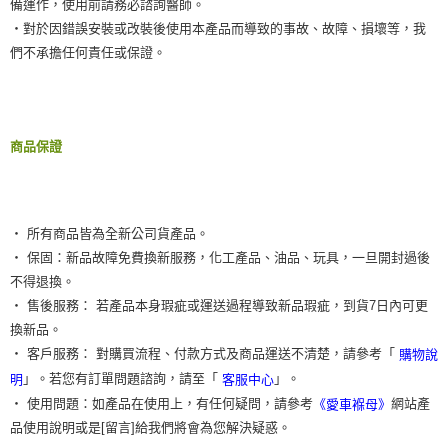
備運作，使用前請務必諮詢醫師。
‧對於因錯誤安裝或改裝後使用本產品而導致的事故、故障、損壞等，我
們不承擔任何責任或保證。
商品保證
‧ 所有商品皆為全新公司貨產品。
‧ 保固：新品故障免費換新服務，化工產品、油品、玩具，一旦開封過後
不得退換。
‧ 售後服務： 若產品本身瑕疵或運送過程導致新品瑕疵，到貨7日內可更
換新品。
‧ 客戶服務： 對購買流程、付款方式及商品運送不清楚，請參考「
購物說
」。若您有訂單問題諮詢，請至「
」。
明
客服中心
‧ 使用問題：如產品在使用上，有任何疑問，請參考
網站產
《愛車褓母》
品使用說明或是[留言]給我們將會為您解決疑惑。