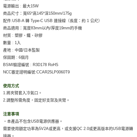
電源輸出 : 最大15W
商品尺寸：寬65*高145*深150mm/175g
配件:USB-A 轉 Type-C USB 連接線（長度：約 1 公尺）
商品適用：寬度83mm以內/厚度19mm的手機
材質 : 塑膠、鐵、矽膠
數量 : 1入
產地 : 中國/日本監製
保固期 : 6個月
BSMI驗證編號 : R3D178 RoHS
NCC審定證明編號:CCAR25LP0060T9
使用方式
1.將夾臂套入冷氣口。
2.調整所需角度，固定好支架及夾臂。
注意事項
‧本產品不包含USB電源供應器。
需要使用額定功率為5V2A或更高，或支援QC 2.0或更高版本的USB電源轉
接器。