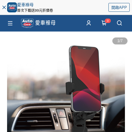
愛車褓母
開啟APP
首次下載送99元折價卷
0
1
/
7