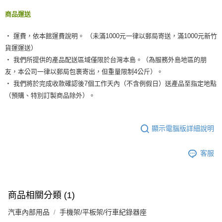
商品運送
‧ 運費，依本館運費說明。 （未滿1000元一律以郵局寄送，滿1000元新竹
貨運運送）
‧ 我們所提供的產品配送區域僅限於台灣本島。（為服務外島地區的朋
友，本公司一律以郵局包裹寄出，但重量限制4公斤）。
‧ 我們將於完成收款確認後7個工作天內（不含例假日）送產品至指定地點
（預購、特別訂製商品除外）。
顯示電腦版詳細說明
客服
商品相關分類 (1)
汽車內部用品
手機架/平板架/行車紀錄器座