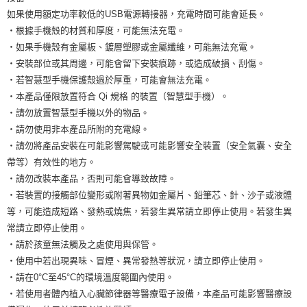
如果使用額定功率較低的USB電源轉接器，充電時間可能會延長。
‧根據手機殼的材質和厚度，可能無法充電。
‧如果手機殼有金屬板、鍍層塑膠或金屬纖維，可能無法充電。
‧安裝部位或其周邊，可能會留下安裝痕跡，或造成破損、刮傷。
‧若智慧型手機保護殼過於厚重，可能會無法充電。
‧本產品僅限放置符合 Qi 規格 的裝置（智慧型手機）。
‧請勿放置智慧型手機以外的物品。
‧請勿使用非本產品所附的充電線。
‧請勿將產品安裝在可能影響駕駛或可能影響安全裝置（安全氣囊、安全
帶等）有效性的地方。
‧請勿改裝本產品，否則可能會導致故障。
‧若裝置的接觸部位變形或附著異物如金屬片、鉛筆芯、針、沙子或液體
等，可能造成短路、發熱或燒焦，若發生異常請立即停止使用。若發生異
常請立即停止使用。
‧請於孩童無法觸及之處使用與保管。
‧使用中若出現異味、冒煙、異常發熱等狀況，請立即停止使用。
‧請在0°C至45°C的環境溫度範圍內使用。
‧若使用者體內植入心臟節律器等醫療電子設備，本產品可能影響醫療設