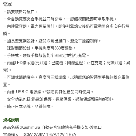
電源）
．請安裝於冷氣口。
．全自動感應夾合手機並同時充電，一鍵觸摸開啟即可拿取手機。
．內建電容器，電力預留設計，即使引擎熄火後仍可電動開合多次進行解
鎖。
．加長型支架設計，避開冷氣出風口、避免干擾控制桿。
．球形關節設計，手機角度可360度調整。
．手帳式、硬殼手機殼皆能牢固固定並進行充電。
．內建LED指示燈(亮紅燈：已開機；閃爍藍燈：正在充電；閃爍紅燈：異
常)。
．可調式輔助腳座，高度可三檔調節，以適應您的智慧型手機無線充電位
置。
．內含 USB-C 電源線。*請勿與其他產品同時使用。
．安全功能包括:過電流保護、過壓保護、過熱保護和異物偵測。
．純正日本品牌，品質保障。
規格說明
產品名稱 :Kashimura 自動夾合無線快充手機支架-冷氣口
電源輸入 : DC5V 2A/9V 1.67A/12V 1.67A