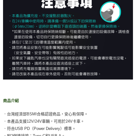
商品介紹
．台灣經濟部BSMI合格認證商品，安心有保障。
．本產品支援12V/24V車輛，可用於24V卡車。
．符合USB PD（Power Delivery）標準。
．附2個連接埠：Type-C和USB-A。