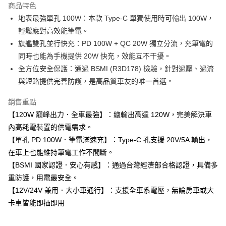
商品特色
合作金庫商業銀行
第一商業銀行
超商取貨付款
地表最強單孔 100W：本款 Type-C 單獨使用時可輸出 100W，
華南商業銀行
彰化商業銀行
輕鬆應對高效能筆電。
LINE Pay
上海商業儲蓄銀行
台北富邦商業銀行
國泰世華商業銀行
兆豐國際商業銀行
旗艦雙孔並行快充：PD 100W + QC 20W 獨立分流，充筆電的
Apple Pay
臺灣中小企業銀行
台中商業銀行
同時也能為手機提供 20W 快充，效能互不干擾。
匯豐（台灣）商業銀行
華泰商業銀行
全方位安全保護：通過 BSMI (R3D178) 檢驗，針對過壓、過流
街口支付
聯邦商業銀行
遠東國際商業銀行
與短路提供完善防護，是高品質車友的唯一首選。
元大商業銀行
永豐商業銀行
悠遊付
玉山商業銀行
星展（台灣）商業銀行
銷售重點
台新國際商業銀行
中國信託商業銀行
Google Pay
【120W 巔峰出力．全車最強】：總輸出高達 120W，完美解決車
台灣樂天信用卡公司
AFTEE先享後付
內高耗電裝置的供電需求。
相關說明
【單孔 PD 100W．筆電滿速充】：Type-C 孔支援 20V/5A 輸出，
【關於「AFTEE先享後付」】
在車上也能維持筆電工作不間斷。
ATM付款
AFTEE先享後付是「在收到商品之後才付款」的支付方式。 讓您購物簡單
【BSMI 國家認證．安心有感】：通過台灣經濟部合格認證，具備多
便利好安心！
１．簡單：不需註冊會員、不需綁卡、不需儲值。
重防護，用電最安全。
運送方式
２．便利：只要手機號碼，簡訊認證，即可結帳。
【12V/24V 兼用．大小車通行】：支援全車系電壓，無論房車或大
３．安心：先確認商品／服務後，再付款。
全家付款取貨
卡車皆能即插即用
每筆NT$60，滿NT$490(含以上)免運費
【「AFTEE先享後付」結帳流程】
１．於結帳方式選擇「AFTEE先享後付」後，將跳轉至「AFTEE先享後付」