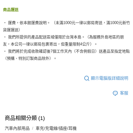
商品運送
‧ 運費，依本館運費說明。 （未滿1000元一律以郵局寄送，滿1000元新竹
貨運運送）
‧ 我們所提供的產品配送區域僅限於台灣本島。（為服務外島地區的朋
友，本公司一律以郵局包裹寄出，但重量限制4公斤）。
‧ 我們將於完成收款確認後7個工作天內（不含例假日）送產品至指定地點
（預購、特別訂製商品除外）。
顯示電腦版詳細說明
客服
商品相關分類 (1)
汽車內部用品
車充/充電線/插座/耳機