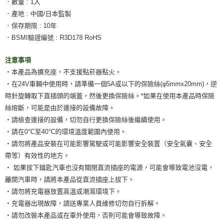
．數量 : 1入
．產地 : 中國/日本監製
．保存期限 : 10年
．BSMI驗證編號 : R3D178 RoHS
注意事項
‧本產品為擴充座，不支援點菸器點火。
‧在24V車輛中使用時，請準備一個5A或以下的保險絲(φ5mmx20mm)，逆
時針旋轉取下直插頭的端蓋，然後更換保險絲。*如果在使用本產品時保險
絲熔斷，可能是由於連接的設備故障。
‧請檢查連接的設備，切勿自行更換保險絲後繼續使用。
‧請在0°C至40°C的環境溫度範圍內使用。
‧請勿將產品安裝在可能影響駕駛或可能影響安全裝置（安全氣囊、安全
帶等）有效性的地方。
‧ 如果拔下鑰匙汽車也沒有關閉直流插座的電源，可能會導致電池沒電，
離開汽車時，請將本產品從直流插座上拔下。
‧請勿將充電器放置高溫或潮濕環境下。
‧充電器出現故障，請送專業人員維修切勿自行拆解。
‧請勿改裝本產品或在車外使用，否則可能會導致故障。