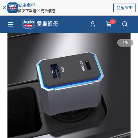
愛車褓母
開啟APP
首次下載送99元折價卷
0
1
/
5