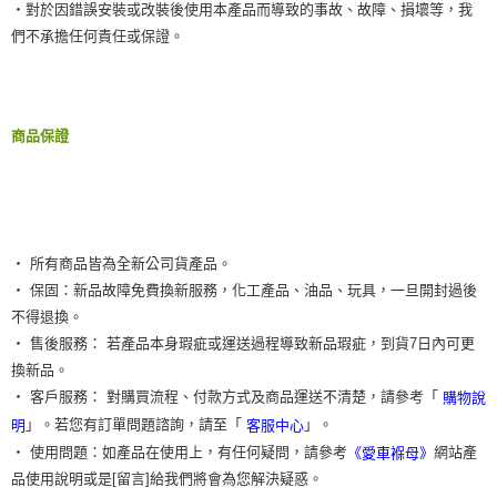
‧對於因錯誤安裝或改裝後使用本產品而導致的事故、故障、損壞等，我
們不承擔任何責任或保證。
商品保證
‧ 所有商品皆為全新公司貨產品。
‧ 保固：新品故障免費換新服務，化工產品、油品、玩具，一旦開封過後
不得退換。
‧ 售後服務： 若產品本身瑕疵或運送過程導致新品瑕疵，到貨7日內可更
換新品。
‧ 客戶服務： 對購買流程、付款方式及商品運送不清楚，請參考「
購物說
」。若您有訂單問題諮詢，請至「
」。
明
客服中心
‧ 使用問題：如產品在使用上，有任何疑問，請參考
網站產
《愛車褓母》
品使用說明或是[留言]給我們將會為您解決疑惑。