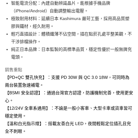
超商取貨付款
智能電流分配：內建自動辨識晶片，能根據手機品牌
華南商業銀行
彰化商業銀行
（iPhone/Android）自動調整輸出電壓。
LINE Pay
上海商業儲蓄銀行
台北富邦商業銀行
國泰世華商業銀行
兆豐國際商業銀行
極致耐用材料：延續日本 Kashimura 嚴苛工藝，採用高品質塑
Apple Pay
臺灣中小企業銀行
台中商業銀行
膠與鐵材，經久耐用。
匯豐（台灣）商業銀行
華泰商業銀行
輕巧直插設計：體積纖薄不佔空間，插在點菸孔處平整美觀，不
街口支付
聯邦商業銀行
遠東國際商業銀行
干涉排檔操作。
元大商業銀行
永豐商業銀行
悠遊付
純正日本品牌：日本監製的高標準品質，穩定性優於一般無牌充
玉山商業銀行
星展（台灣）商業銀行
電頭。
台新國際商業銀行
中國信託商業銀行
Google Pay
台灣樂天信用卡公司
AFTEE先享後付
銷售重點
相關說明
【PD+QC 雙孔快充】：支援 PD 30W 與 QC 3.0 18W，可同時為
【關於「AFTEE先享後付」】
兩台裝置急速補電。
ATM付款
AFTEE先享後付是「在收到商品之後才付款」的支付方式。 讓您購物簡單
【BSMI 安全認證】：通過台灣官方認證，防護機制完善，使用更安
便利好安心！
１．簡單：不需註冊會員、不需綁卡、不需儲值。
心。
運送方式
２．便利：只要手機號碼，簡訊認證，即可結帳。
【12/24V 全車系通用】：不論是一般小客車、大型卡車或貨車皆可
３．安心：先確認商品／服務後，再付款。
全家付款取貨
穩定使用。
每筆NT$60，滿NT$490(含以上)免運費
【「AFTEE先享後付」結帳流程】
【溫和白光指示燈】：搭載友善白光 LED，夜間輕鬆定位插孔且完
１．於結帳方式選擇「AFTEE先享後付」後，將跳轉至「AFTEE先享後付」
全不刺眼。
付款後全家取貨
結帳頁面，進行簡訊認證並確認金額後，即可完成結帳。