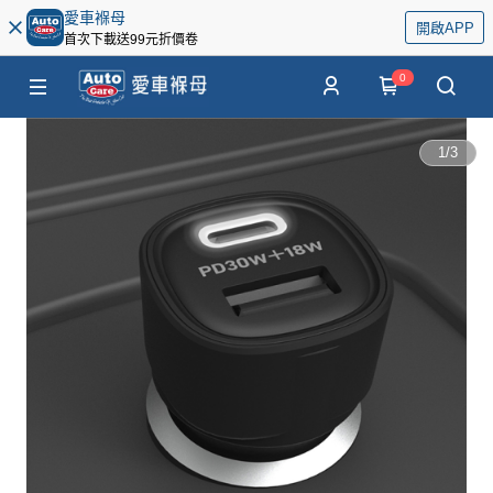
愛車褓母
開啟APP
首次下載送99元折價卷
0
1
/
3