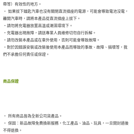
帶等）有效性的地方。
‧ 如果拔下鑰匙汽車也沒有關閉直流插座的電源，可能會導致電池沒電，
離開汽車時，請將本產品從直流插座上拔下。
‧請勿將充電器放置高溫或潮濕環境下。
‧充電器出現故障，請送專業人員維修切勿自行拆解。
‧請勿改裝本產品或在車外使用，否則可能會導致故障。
‧對於因錯誤安裝或改裝後使用本產品而導致的事故、故障、損壞等，我
們不承擔任何責任或保證。
商品保證
‧ 所有商品皆為全新公司貨產品。
‧ 保固：新品故障免費換新服務，化工產品、油品、玩具，一旦開封過後
不得退換。