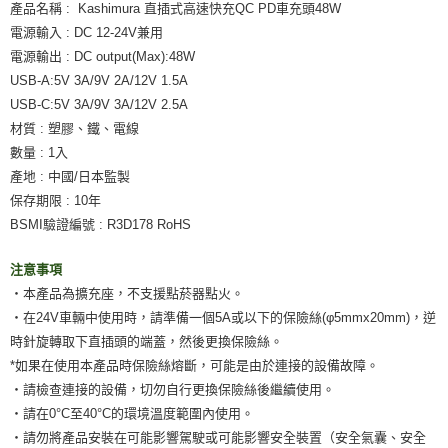
產品名稱 : Kashimura 直插式高速快充QC PD車充頭48W
電源輸入 : DC 12-24V兼用
電源輸出 : DC output(Max):48W
USB-A:5V 3A/9V 2A/12V 1.5A
USB-C:5V 3A/9V 3A/12V 2.5A
材質 : 塑膠、鐵、電線
數量 : 1入
產地 : 中國/日本監製
保存期限 : 10年
BSMI驗證編號 : R3D178 RoHS
注意事項
‧本產品為擴充座，不支援點菸器點火。
‧在24V車輛中使用時，請準備一個5A或以下的保險絲(φ5mmx20mm)，逆
時針旋轉取下直插頭的端蓋，然後更換保險絲。
*如果在使用本產品時保險絲熔斷，可能是由於連接的設備故障。
‧請檢查連接的設備，切勿自行更換保險絲後繼續使用。
‧請在0°C至40°C的環境溫度範圍內使用。
‧請勿將產品安裝在可能影響駕駛或可能影響安全裝置（安全氣囊、安全