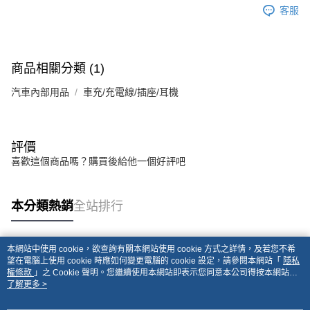
客服
商品相關分類 (1)
汽車內部用品
車充/充電線/插座/耳機
評價
喜歡這個商品嗎？購買後給他一個好評吧
本分類熱銷
全站排行
本網站中使用 cookie，欲查詢有關本網站使用 cookie 方式之詳情，及若您不希
熱門標籤
望在電腦上使用 cookie 時應如何變更電腦的 cookie 設定，請參閱本網站「
隱私
權條款
」之 Cookie 聲明。您繼續使用本網站即表示您同意本公司得按本網站使
用條款之 Cookie 聲明使用 cookie。
了解更多 >