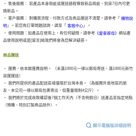
‧ 售後服務： 若產品本身瑕疵或運送過程導致新品瑕疵，到貨7日內可更
換新品。
‧ 客戶服務： 對購買流程、付款方式及商品運送不清楚，請參考「
購物說
」。若您有訂單問題諮詢，請至「
」。
明
客服中心
‧ 使用問題：如產品在使用上，有任何疑問，請參考
網站產
《愛車褓母》
品使用說明或是[留言]給我們將會為您解決疑惑。
商品運送
‧ 運費，依本館運費說明。 （未滿1000元一律以郵局寄送，滿1000元新竹
貨運運送）
‧ 我們所提供的產品配送區域僅限於台灣本島。（為服務外島地區的朋
友，本公司一律以郵局包裹寄出，但重量限制4公斤）。
‧ 我們將於完成收款確認後7個工作天內（不含例假日）送產品至指定地點
（預購、特別訂製商品除外）。
顯示電腦版詳細說明