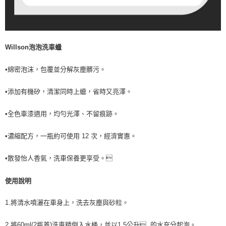
Willson泡泡洗車蠟
•綿密泡沫，包覆並分解灰塵髒污。
•添加有機矽，清潔同時上蠟，省時又亮澤。
•全色車漆適用，均勻光澤、不留痕跡。
•濃縮配方，一瓶約可使用 12 次，經濟實惠。
•散發怡人香氣，洗車保養更享受。
使用說明
1.將清水噴灑在車身上，洗去灰塵與砂粒。
2.將60ml(2瓶蓋)洗車精倒入水桶，並以1.5公升 的水充分起泡。