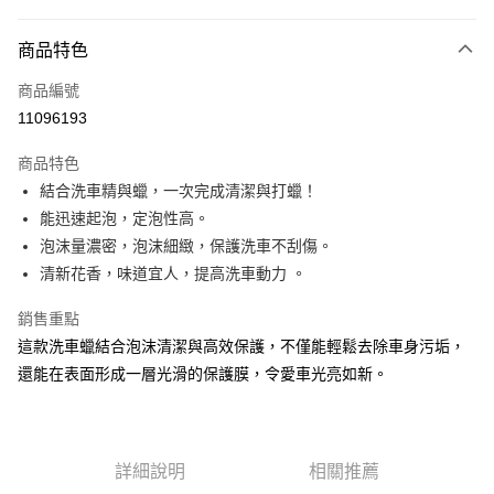
信用卡分期付款
3 期 0 利率 每期
NT$166
21家銀行
商品特色
合作金庫商業銀行
第一商業銀行
超商取貨付款
商品編號
華南商業銀行
彰化商業銀行
11096193
LINE Pay
上海商業儲蓄銀行
台北富邦商業銀行
國泰世華商業銀行
兆豐國際商業銀行
商品特色
Apple Pay
臺灣中小企業銀行
台中商業銀行
結合洗車精與蠟，一次完成清潔與打蠟！
匯豐（台灣）商業銀行
華泰商業銀行
街口支付
能迅速起泡，定泡性高。
聯邦商業銀行
遠東國際商業銀行
元大商業銀行
永豐商業銀行
泡沫量濃密，泡沫細緻，保護洗車不刮傷。
悠遊付
玉山商業銀行
星展（台灣）商業銀行
清新花香，味道宜人，提高洗車動力 。
台新國際商業銀行
中國信託商業銀行
Google Pay
台灣樂天信用卡公司
銷售重點
AFTEE先享後付
這款洗車蠟結合泡沫清潔與高效保護，不僅能輕鬆去除車身污垢，
相關說明
還能在表面形成一層光滑的保護膜，令愛車光亮如新。
【關於「AFTEE先享後付」】
ATM付款
AFTEE先享後付是「在收到商品之後才付款」的支付方式。 讓您購物簡單
便利好安心！
１．簡單：不需註冊會員、不需綁卡、不需儲值。
運送方式
２．便利：只要手機號碼，簡訊認證，即可結帳。
詳細說明
相關推薦
３．安心：先確認商品／服務後，再付款。
全家付款取貨