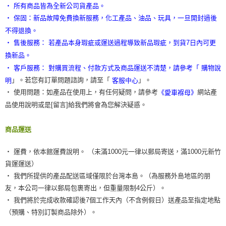
‧ 所有商品皆為全新公司貨產品。
‧ 保固：新品故障免費換新服務，化工產品、油品、玩具，一旦開封過後
不得退換。
‧ 售後服務： 若產品本身瑕疵或運送過程導致新品瑕疵，到貨7日內可更
換新品。
‧ 客戶服務： 對購買流程、付款方式及商品運送不清楚，請參考「
購物說
」。若您有訂單問題諮詢，請至「
」。
明
客服中心
‧ 使用問題：如產品在使用上，有任何疑問，請參考
網站產
《愛車褓母》
品使用說明或是[留言]給我們將會為您解決疑惑。
商品運送
‧ 運費，依本館運費說明。 （未滿1000元一律以郵局寄送，滿1000元新竹
貨運運送）
‧ 我們所提供的產品配送區域僅限於台灣本島。（為服務外島地區的朋
友，本公司一律以郵局包裹寄出，但重量限制4公斤）。
‧ 我們將於完成收款確認後7個工作天內（不含例假日）送產品至指定地點
（預購、特別訂製商品除外）。