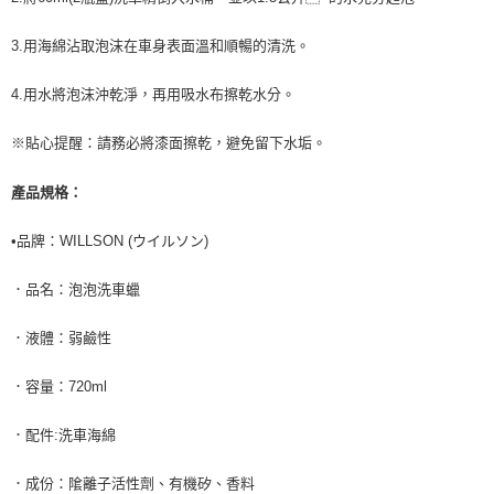
3.用海綿沾取泡沫在車身表面溫和順暢的清洗。
4.用水將泡沫沖乾淨，再用吸水布擦乾水分。
※貼心提醒：請務必將漆面擦乾，避免留下水垢。
產品規格：
•品牌：WILLSON (ウイルソン)
．品名：泡泡洗車蠟
．液體：弱鹼性
．容量：720ml
．配件:洗車海綿
．成份：隂離子活性劑、有機矽、香料