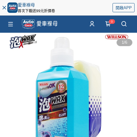
愛車褓母
開啟APP
首次下載送99元折價卷
0
1
/
6