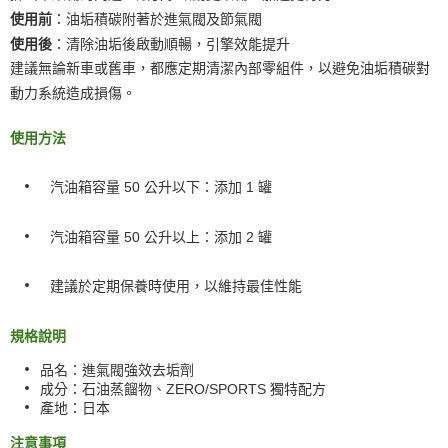
：油垢積碳附著於進氣閥及節氣閥
使用前
：清除油垢後啟動順暢，引擎效能提升
使用後
建議無論新車或舊車，都應定期清潔內部零組件，以避免油垢積碳對
動力系統造成損傷。
使用方法
汽油箱容量 50 公升以下：添加 1 罐
汽油箱容量 50 公升以上：添加 2 罐
建議於定期保養時使用，以維持最佳性能
規格說明
：進氣閥強效去垢劑
品名
：石油蒸餾物、ZERO/SPORTS 獨特配方
成分
：日本
產地
注意事項