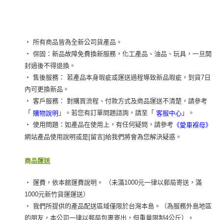
‧ 所有商品皆為全新公司貨產品。
‧ 保固：新品故障免費換新服務，化工產品、油品、玩具，一旦開
封過後不得退換。
‧ 售後服務： 若產品本身瑕疵或運送過程導致新品瑕疵，到貨7日
內可更換新品。
‧ 客戶服務： 對購買流程、付款方式及商品運送不清楚，請參考
「
」。若您有訂單問題諮詢，請至「
」。
購物說明
客服中心
‧ 使用問題：如產品在使用上，有任何疑問，請參考
《愛車褓母》
網站產品使用說明或是[留言]給我們將會為您解決疑惑。
商品運送
‧ 運費，依本館運費說明。 （未滿1000元一律以郵局寄送，滿
1000元新竹貨運運送）
‧ 我們所提供的產品配送區域僅限於台灣本島。（為服務外島地區
的朋友，本公司一律以郵局包裹寄出，但重量限制4公斤）。