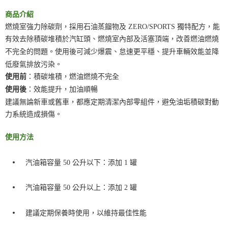
３．未成年的使用者請事先徵得法定代理人或監護人之同意方可使用
付款後門市自取
「AFTEE先享後付」，若未經同意申辦者引起之損失，本公司不負相關責
商品介紹
任。
免運費
燃燒室強力除碳劑，採用石油蒸餾物及 ZERO/SPORTS 獨特配方，能
４．使用「AFTEE先享後付」時，將依據個別帳號之用戶狀況，依本公司即
時審查核予不同之上限額度；若仍有額度不足之情形，本公司將視審查結果
有效去除積碳堆積於汽缸頭、燃燒室內部及活塞頂端，改善燃油燃燒
請求用戶進行身份認證。
不完全的問題。使用後可減少爆震、怠速更平穩、提升車輛效能並降
５．嚴禁一人註冊多個帳號或使用他人資訊註冊。若發現惡意使用之情形，
低廢氣排放污染。
恩沛科技股份有限公司將有權停止該用戶之使用額度並採取法律行動。
：積碳堆積，燃油燃燒不完全
使用前
：效能提升，加油順暢
使用後
建議無論新車或舊車，都應定期清潔內部零組件，避免油垢積碳對動
力系統造成損傷。
使用方法
汽油箱容量 50 公升以下：添加 1 罐
汽油箱容量 50 公升以上：添加 2 罐
建議定期保養時使用，以維持最佳性能