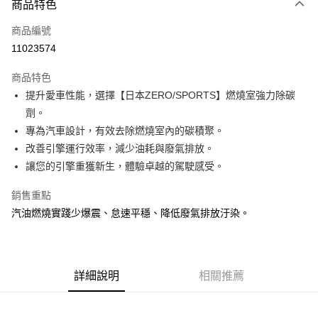
商品特色
信用卡一次付款
商品編號
信用卡分期付款
11023574
3 期 0 利率 每期
NT$66
21家銀行
商品特色
合作金庫商業銀行
第一商業銀行
超商取貨付款
提升愛車性能，選擇【日本ZERO/SPORTS】燃燒室強力除碳
華南商業銀行
彰化商業銀行
劑。
LINE Pay
上海商業儲蓄銀行
台北富邦商業銀行
國泰世華商業銀行
兆豐國際商業銀行
專為汽車設計，有效去除燃燒室內的碳積聚。
Apple Pay
臺灣中小企業銀行
台中商業銀行
改善引擎運行效率，減少油耗與廢氣排放。
匯豐（台灣）商業銀行
華泰商業銀行
讓您的引擎重獲新生，體驗卓越的駕駛感受。
街口支付
聯邦商業銀行
遠東國際商業銀行
元大商業銀行
永豐商業銀行
悠遊付
銷售重點
玉山商業銀行
星展（台灣）商業銀行
汽油燃燒實踐少爆震、怠速平穩、降低廢氣排放汙染。
台新國際商業銀行
中國信託商業銀行
Google Pay
台灣樂天信用卡公司
全盈+PAY
AFTEE先享後付
詳細說明
相關推薦
相關說明
【關於「AFTEE先享後付」】
ATM付款