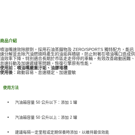
商品介紹
噴油嘴速效除膠劑，採用石油蒸餾物及 ZERO/SPORTS 獨特配方，能迅
速分解並去除汽油燃燒時產生的油垢與積碳，防止附著在噴油嘴口造成供
油效率下降。特別適合長期於市區走走停停的車輛，有效改善啟動困難、
怠速抖動及加速遲緩等問題，恢復引擎原有性能。
使用前
：噴油嘴嚴重汙垢、油膠堆積
使用後
：啟動容易、怠速穩定、加速靈敏
使用方法
汽油箱容量 50 公升以下：添加 1 罐
汽油箱容量 50 公升以上：添加 2 罐
建議每隔一定里程或定期保養時添加，以維持最佳效能