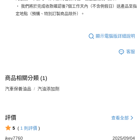
‧ 我們將於完成收款確認後7個工作天內（不含例假日）送產品至指
定地點（預購、特別訂製商品除外）。
顯示電腦版詳細說明
客服
商品相關分類 (1)
汽車保養油品
汽油添加劑
評價
查看全部
5
(
1
則評價
)
jkey7760
2025/09/04