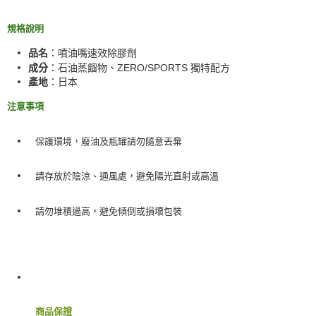
規格說明
品名
：噴油嘴速效除膠劑
成分
：石油蒸餾物、ZERO/SPORTS 獨特配方
產地
：日本
注意事項
保護環境，廢油及瓶罐請勿隨意丟棄
請存放於陰涼、通風處，避免陽光直射或高溫
請勿堆積過高，避免傾倒或損壞包裝
商品保證