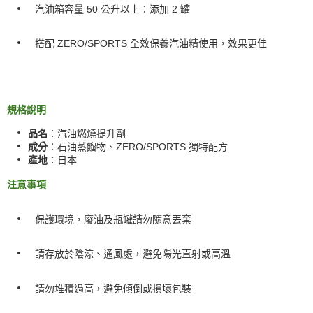
汽油箱容量 50 公升以上：添加 2 罐
搭配 ZERO/SPORTS 全效保養汽油精使用，效果更佳
規格說明
品名
：汽油燃燒提升劑
成分
：石油蒸餾物、ZERO/SPORTS 獨特配方
產地
：日本
注意事項
保護環境，廢油及瓶罐請勿隨意丟棄
請存放於陰涼、通風處，避免陽光直射或高溫
請勿堆積過高，避免傾倒或損壞包裝