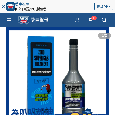
愛車褓母
開啟APP
首次下載送99元折價卷
0
1
/
2