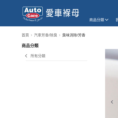
商品分類
首頁
汽車芳香/除臭
臭味消除/芳香
商品分類
所有分類