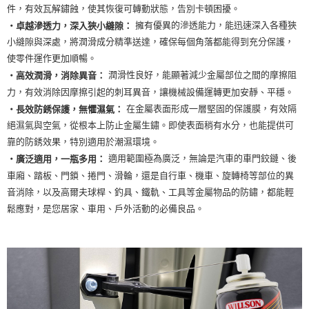
件，有效瓦解鏽蝕，使其恢復可轉動狀態，告別卡頓困擾。
擁有優異的滲透能力，能迅速深入各種狹
‧卓越滲透力，深入狹小縫隙：
小縫隙與深處，將潤滑成分精準送達，確保每個角落都能得到充分保護，
使零件運作更加順暢。
潤滑性良好，能顯著減少金屬部位之間的摩擦阻
‧高效潤滑，消除異音：
力，有效消除因摩擦引起的刺耳異音，讓機械設備運轉更加安靜、平穩。
在金屬表面形成一層堅固的保護膜，有效隔
‧長效防銹保護，無懼濕氣：
絕濕氣與空氣，從根本上防止金屬生鏽。即使表面稍有水分，也能提供可
靠的防銹效果，特別適用於潮濕環境。
適用範圍極為廣泛，無論是汽車的車門鉸鏈、後
‧廣泛適用，一瓶多用：
車廂、踏板、門鎖、捲門、滑輪，還是自行車、機車、旋轉椅等部位的異
音消除，以及高爾夫球桿、釣具、鐵軌、工具等金屬物品的防鏽，都能輕
鬆應對，是您居家、車用、戶外活動的必備良品。