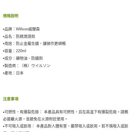
規格說明
•
品牌：Willson威爾森
•
品名：防銹潤滑劑
•
用途：防止金屬生鏽，讓操作更順暢
•
容量：220ml
•
成分：礦物油、防鏽劑
•製造商：（株）ウイルソン
•產地：日本
注意事項
可燃性・有爆裂危險： 本產品具有可燃性，且在高溫下有爆裂危險。請務
•
必遠離火源，並避免在火源附近使用。
不可吸入或飲用： 本產品對人體有害，嚴禁吸入或飲用。若不慎吸入或飲
•