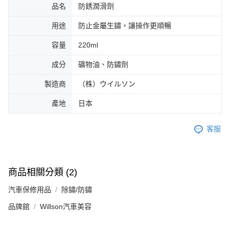
品名
防銹潤滑劑
用途
防止金屬生鏽，讓操作更順暢
容量
220ml
成分
礦物油、防鏽劑
製造商
（株）ウイルソン
產地
日本
客服
商品相關分類 (2)
汽車保修用品
除鏽/防鏽
品牌館
Willson汽車美容