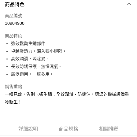
3 期 0 利率 每期
NT$66
21家銀行
商品特色
合作金庫商業銀行
第一商業銀行
超商取貨付款
商品編號
華南商業銀行
彰化商業銀行
10904900
LINE Pay
上海商業儲蓄銀行
台北富邦商業銀行
國泰世華商業銀行
兆豐國際商業銀行
商品特色
Apple Pay
臺灣中小企業銀行
台中商業銀行
強效鬆動生鏽部件。
匯豐（台灣）商業銀行
華泰商業銀行
街口支付
卓越滲透力，深入狹小縫隙。
聯邦商業銀行
遠東國際商業銀行
元大商業銀行
永豐商業銀行
高效潤滑，消除異。
悠遊付
玉山商業銀行
星展（台灣）商業銀行
長效防銹保護，無懼濕氣。
台新國際商業銀行
中國信託商業銀行
Google Pay
廣泛適用，一瓶多用。
台灣樂天信用卡公司
AFTEE先享後付
銷售重點
相關說明
一噴見效，告別卡頓生鏽：全效潤滑・防銹油，讓您的機械設備重
【關於「AFTEE先享後付」】
ATM付款
獲新生！
AFTEE先享後付是「在收到商品之後才付款」的支付方式。 讓您購物簡單
便利好安心！
１．簡單：不需註冊會員、不需綁卡、不需儲值。
運送方式
２．便利：只要手機號碼，簡訊認證，即可結帳。
３．安心：先確認商品／服務後，再付款。
全家付款取貨
詳細說明
商品規格
相關推薦
每筆NT$60，滿NT$490(含以上)免運費
【「AFTEE先享後付」結帳流程】