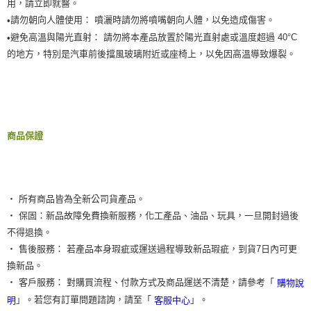
用，請立即就醫。
請勿朝向人體使用： 噴灑時請勿將噴嘴朝向人體，以免造成傷害。
•
避免高溫與陽光直射： 請勿將本產品放置於陽光直射處或溫度超過 40°C
•
的地方，特別是汽車前後擋風玻璃附近或座椅上，以免因高溫導致爆裂。
商品保證
‧ 所有商品皆為全新公司貨產品。
‧ 保固：新品故障免費換新服務，化工產品、油品、玩具，一旦開封過後
不得退換。
‧ 售後服務： 若產品本身瑕疵或運送過程導致新品瑕疵，到貨7日內可更
換新品。
‧ 客戶服務： 對購買流程、付款方式及商品運送不清楚，請參考「
購物說
」。若您有訂單問題諮詢，請至「
」。
明
客服中心