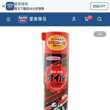
愛車褓母
開啟APP
首次下載送99元折價卷
0
1
/
4