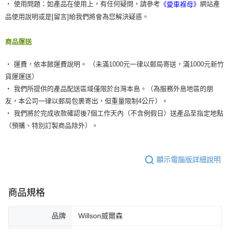
‧ 使用問題：如產品在使用上，有任何疑問，請參考
網站產
《愛車褓母》
品使用說明或是[留言]給我們將會為您解決疑惑。
商品運送
‧ 運費，依本館運費說明。 （未滿1000元一律以郵局寄送，滿1000元新竹
貨運運送）
‧ 我們所提供的產品配送區域僅限於台灣本島。（為服務外島地區的朋
友，本公司一律以郵局包裹寄出，但重量限制4公斤）。
‧ 我們將於完成收款確認後7個工作天內（不含例假日）送產品至指定地點
（預購、特別訂製商品除外）。
顯示電腦版詳細說明
商品規格
品牌
Willson威爾森