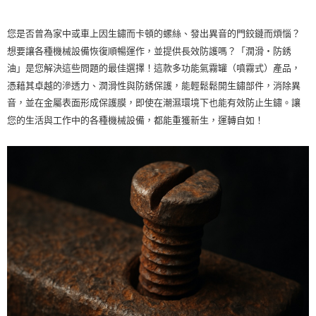
１．於結帳方式選擇「AFTEE先享後付」後，將跳轉至「AFTEE先享後付」
付款後全家取貨
結帳頁面，進行簡訊認證並確認金額後，即可完成結帳。
您是否曾為家中或車上因生鏽而卡頓的螺絲、發出異音的門鉸鏈而煩惱？
２．訂單成立數日內，您將收到繳費通知簡訊。
每筆NT$55，滿NT$490(含以上)免運費
３．收到繳費通知簡訊後14天內，點擊此簡訊中的連結，可透過四大超商／
想要讓各種機械設備恢復順暢運作，並提供長效防護嗎？「潤滑・防銹
ATM／網路銀行／等多元方式進行付款，方視為交易完成。
離島取貨加價40元
油」是您解決這些問題的最佳選擇！這款多功能氣霧罐（噴霧式）產品，
※ 請注意：結帳手續完成當下不需立刻繳費，但若您需要取消訂單，請聯絡
每筆NT$60，滿NT$800(含以上)免運費
憑藉其卓越的滲透力、潤滑性與防銹保護，能輕鬆鬆開生鏽部件，消除異
購買商品的店家。未經商家同意取消之訂單仍視為有效，需透過AFTEE先享
後付繳納相關費用。
音，並在金屬表面形成保護膜，即使在潮濕環境下也能有效防止生鏽。讓
離島取貨加價40
※ 交易是否成功請以「AFTEE先享後付 」之結帳頁面顯示為準，若有關於
您的生活與工作中的各種機械設備，都能重獲新生，運轉自如！
是否繳費成功／繳費後需取消欲退款等相關疑問，請聯繫「AFTEE先享後付
每筆NT$55，滿NT$800(含以上)免運費
客戶支援中心」
https://netprotections.freshdesk.com/support/home
宅配(快速到貨)
【注意事項】
１．透過由恩沛科技股份有限公司提供之「AFTEE先享後付」服務完成之交
每筆NT$100，滿NT$1,200(含以上)免運費
易，需依本服務之必要範圍內提供個人資料，並將交易相關給付款項請求債
權轉讓予恩沛科技股份有限公司。
宅配(外島)
２．關於個人資料處理事宜，請瀏覽以下網址：
每筆NT$300
https://aftee.tw/terms/#terms3
３．未成年的使用者請事先徵得法定代理人或監護人之同意方可使用
付款後門市自取
「AFTEE先享後付」，若未經同意申辦者引起之損失，本公司不負相關責
任。
免運費
４．使用「AFTEE先享後付」時，將依據個別帳號之用戶狀況，依本公司即
時審查核予不同之上限額度；若仍有額度不足之情形，本公司將視審查結果
請求用戶進行身份認證。
５．嚴禁一人註冊多個帳號或使用他人資訊註冊。若發現惡意使用之情形，