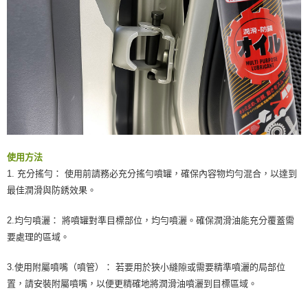
使用方法
1. 充分搖勻： 使用前請務必充分搖勻噴罐，確保內容物均勻混合，以達到
最佳潤滑與防銹效果。
2.均勻噴灑： 將噴罐對準目標部位，均勻噴灑。確保潤滑油能充分覆蓋需
要處理的區域。
3.使用附屬噴嘴（噴管）： 若要用於狹小縫隙或需要精準噴灑的局部位
置，請安裝附屬噴嘴，以便更精確地將潤滑油噴灑到目標區域。