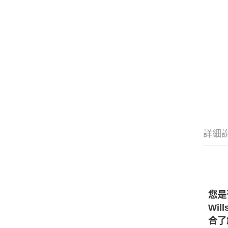
詳細
您是
Wi
合了