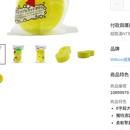
付款與運
超取滿NT$
付款方式
品牌
信用卡一
Willson
信用卡分
商品特色
3 期 
商品編號
合作金
超商取貨
10899979
華南商
LINE Pay
上海商
商品特色
國泰世
8字超
Apple Pay
臺灣中
獨特酒
匯豐（
街口支付
柔軟聚
聯邦商