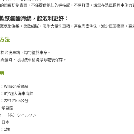
特的凹痕切割表面，不僅提供絕佳的握持感，不易打滑，讓您在洗車過程中施力
軟聚氨酯海綿，起泡利更好：
質聚氨酯海綿，柔軟細膩，吸附大量洗車精，產生豐富泡沫，減少車漆摩擦，高
方法
用海棉沾洗車精，均勻塗於車身。
海棉弄髒時，可用洗車精洗淨晾乾後保存。
說明
Willson威爾森
：8字超大洗車海綿
22*12*5.5公分
：聚氨酯
商：（株）ウイルソン
：日本
：1塊