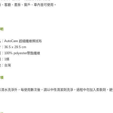
是否繳費成
離島取貨加
房、客廳、書房、窗戶、車內皆可使用。
付客戶支
每筆NT$5
【注意事
宅配(快速
１．透過由
交易，需
每筆NT$1
說明
求債權轉
２．關於
宅配(外島)
https://aft
名：AutoCare 超細纖維擦拭布
每筆NT$3
３．未成
36.5 x 29.5 cm
「AFTE
付款後門
任。
：100% polyester聚酯纖維
４．使用「
免運費
量：1條
即時審查
地：台灣
結果請求
５．嚴禁
形，恩沛
事項
動。
以清水洗淨外，每使用數次後，請以中性清潔劑洗淨，過程中勿加入柔軟劑，