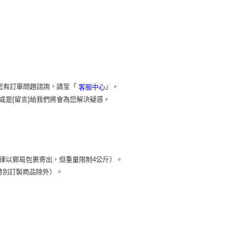
您有訂單問題諮詢，請至「
」。
客服中心
或是[留言]給我們將會為您解決疑惑。
）
律以郵局包裹寄出，但重量限制4公斤）。
特別訂製商品除外）。