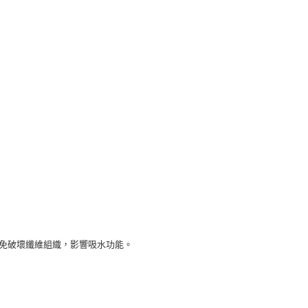
功／繳費後需取消欲退款等相關疑問，請聯繫「AFTEE先享後
價40
援中心」
https://netprotections.freshdesk.com/support/home
5，滿NT$800(含以上)免運費
項】
到貨)
恩沛科技股份有限公司提供之「AFTEE先享後付」服務完成之
依本服務之必要範圍內提供個人資料，並將交易相關給付款項請
00，滿NT$1,200(含以上)免運費
讓予恩沛科技股份有限公司。
個人資料處理事宜，請瀏覽以下網址：
ee.tw/terms/#terms3
00
年的使用者請事先徵得法定代理人或監護人之同意方可使用
E先享後付」，若未經同意申辦者引起之損失，本公司不負相關責
市自取
AFTEE先享後付」時，將依據個別帳號之用戶狀況，依本公司
核予不同之上限額度；若仍有額度不足之情形，本公司將視審查
用戶進行身份認證。
一人註冊多個帳號或使用他人資訊註冊。若發現惡意使用之情
科技股份有限公司將有權停止該用戶之使用額度並採取法律行
避免破壞纖維組織，影響吸水功能。