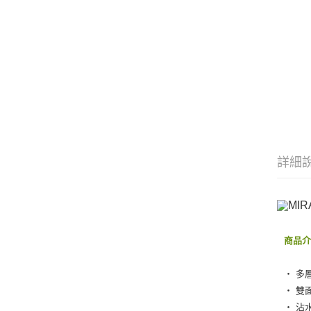
詳細
商品
‧ 多
‧ 雙
‧ 沾