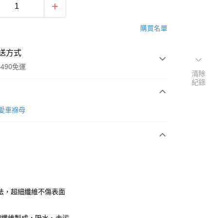
購買名單
送方式
490免運
清除
紀錄
次付款
re愛車褓母
期付款
0 利率 每期
NT$16
21家銀行
庫商業銀行
第一商業銀行
付款
業銀行
彰化商業銀行
業儲蓄銀行
台北富邦商業銀行
華商業銀行
兆豐國際商業銀行
法，超細纖維不傷表面
小企業銀行
台中商業銀行
台灣）商業銀行
華泰商業銀行