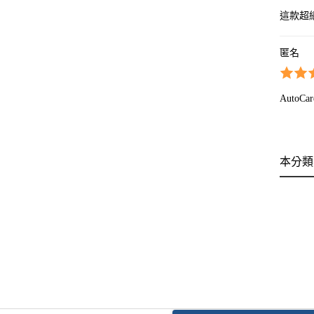
這款超
匿名
Aut
本分類