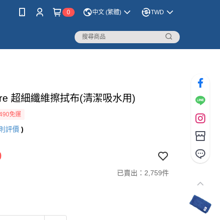
0
中文 (繁體)
TWD
Care 超細纖維擦拭布(清潔吸水用)
490免運
則評價
)
9
已賣出：2,759件