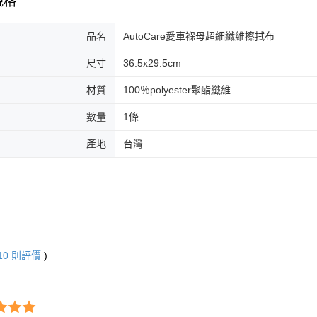
規格
品名
AutoCare愛車褓母超細纖維擦拭布
尺寸
36.5x29.5cm
材質
100％polyester聚酯纖維
數量
1條
產地
台灣
10
則評價
)