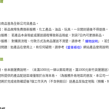
保證
有商品皆為全新公司貨產品。
固：新品故障免費換新服務，化工產品、油品、玩具，一旦開封過後不得退換。
後服務： 若產品本身瑕疵或運送過程導致新品瑕疵，到貨7日內可更換新品。
戶服務： 對購買流程、付款方式及商品運送不清楚，請參考「
」。若
購物說明
用問題：如產品在使用上，有任何疑問，請參考
網站產品使用說明
《愛車褓母》
運送
費，依本館運費說明。 （未滿1000元一律以郵局寄送，滿1000元新竹貨運運送
們所提供的產品配送區域僅限於台灣本島。（為服務外島地區的朋友，本公司一
們將於完成收款確認後7個工作天內（不含例假日）送產品至指定地點（預購、