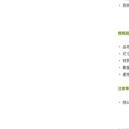
‧ 廚
規格
‧ 品
‧ 尺寸：
‧ 材質
‧ 數
‧ 產
注意
‧ 除