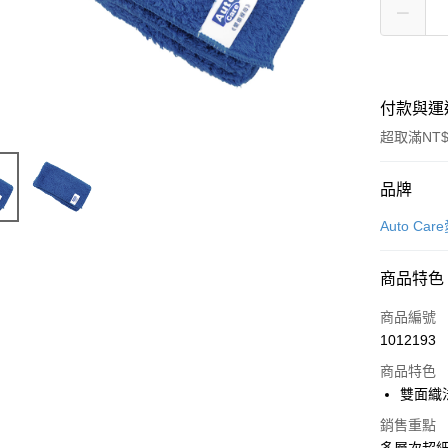
付款與運
超取滿NT$
付款方式
品牌
信用卡一
Auto Ca
信用卡分
商品特色
3 期 
商品編號
合作金
超商取貨
1012193
華南商
LINE Pay
上海商
商品特色
國泰世
雙面織
Apple Pay
臺灣中
銷售重點
匯豐（
街口支付