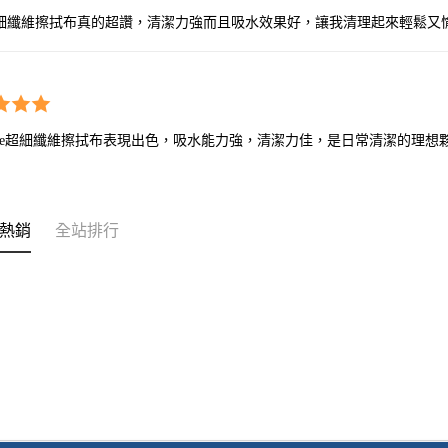
細纖維擦拭布真的超讚，清潔力強而且吸水效果好，讓我清理起來輕鬆又
oCare超細纖維擦拭布表現出色，吸水能力強，清潔力佳，是日常清潔的理
熱銷
全站排行