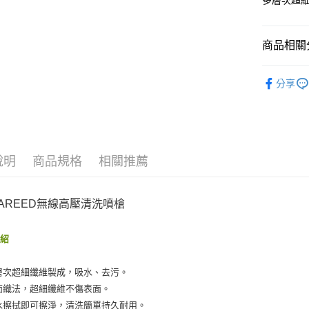
多層次超
聯邦商
元大商
悠遊付
玉山商
商品相關分
台新國
Google Pa
台灣樂
汽車清潔
AFTEE先
分享
相關說明
品牌館
【關於「A
ATM付款
AFTEE
洗車/上蠟
便利好安
１．簡單
２．便利
運送方式
說明
商品規格
相關推薦
３．安心
全家付款
【「AFT
每筆NT$6
１．於結帳
付」結帳
付款後全
２．訂單
介紹
３．收到繳
每筆NT$5
／ATM／
※ 請注意
離島取貨加
層次超細纖維製成，吸水、去污。
絡購買商品
面織法，超細纖維不傷表面。
先享後付
每筆NT$6
※ 交易是
水擦拭即可擦淨，清洗簡單持久耐用。